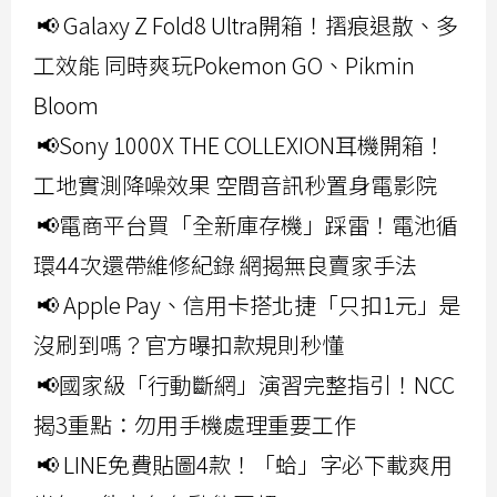
📢 Galaxy Z Fold8 Ultra開箱！摺痕退散、多
工效能 同時爽玩Pokemon GO、Pikmin
Bloom
📢Sony 1000X THE COLLEXION耳機開箱！
工地實測降噪效果 空間音訊秒置身電影院
📢電商平台買「全新庫存機」踩雷！電池循
環44次還帶維修紀錄 網揭無良賣家手法
📢 Apple Pay、信用卡搭北捷「只扣1元」是
沒刷到嗎？官方曝扣款規則秒懂
📢國家級「行動斷網」演習完整指引！NCC
揭3重點：勿用手機處理重要工作
📢 LINE免費貼圖4款！「蛤」字必下載爽用