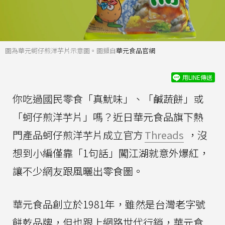
圖為華元蚵仔煎洋芋片示意圖。圖擷自
華元食品官網
用LINE傳送
你吃過國民零食「真魷味」、「鹹蔬餅」或
「蚵仔煎洋芋片」嗎？近日華元食品旗下熱
門產品蚵仔煎洋芋片成立官方
Threads
，沒
想到小編僅靠「1句話」闖江湖就意外爆紅，
讓不少網友跟風曬出零食圖。
華元食品創立於1981年，雖然是台灣老字號
餅乾品牌，但也跟上網路世代行銷，華元食