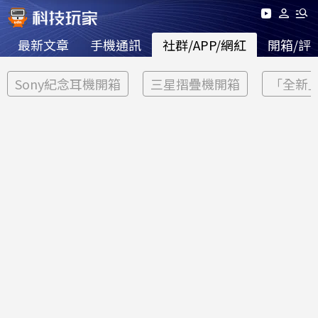
最新文章
手機通訊
社群/APP/網紅
開箱/評
Sony紀念耳機開箱
三星摺疊機開箱
「全新