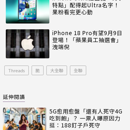
特點」配得起Ultra名字！
果粉看完更心動
iPhone 18 Pro有望9月9日
登場！「蘋果員工抽選會」
洩端倪
Threads
脆
大全聯
全聯
延伸閱讀
5G愈用愈盤「還有人死守4G
吃到飽」？ 一票人曝原因力
挺：188釘子戶死守