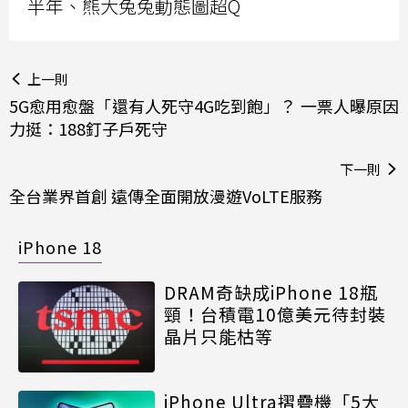
半年、熊大兔兔動態圖超Q
上一則
5G愈用愈盤「還有人死守4G吃到飽」？ 一票人曝原因
力挺：188釘子戶死守
下一則
全台業界首創 遠傳全面開放漫遊VoLTE服務
iPhone 18
DRAM奇缺成iPhone 18瓶
頸！台積電10億美元待封裝
晶片只能枯等
iPhone Ultra摺疊機「5大