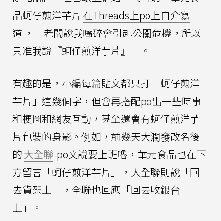
品蚵仔煎洋芋片
在Threads上po上自介寫
道
，「老闆說我嘴碎會引起公關危機，所以
只准我說『蚵仔煎洋芋片』」。
有趣的是，小編每篇貼文都只打「蚵仔煎洋
芋片」這幾個字，但會再搭配po出一些時事
和梗圖和網友互動，甚至還會有蚵仔煎洋芋
片包裝的身影。例如，前幾天大潤發改名後
的
大全聯
po文說要上班嚕，華元食品也在下
方留言「蚵仔煎洋芋片」，大全聯則說「回
去貨架上」，全聯也回應「回去收銀台
上」。