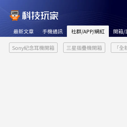
最新文章
手機通訊
社群/APP/網紅
開箱/
Sony紀念耳機開箱
三星摺疊機開箱
「全