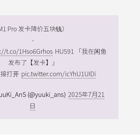
M1 Pro 发卡降价五块钱）
-
s://t.co/1Hso6Grhos
HU591 「我在闲鱼
发布了【发卡】」
直接打开
pic.twitter.com/icYhU1UIDi
Ki_AnS (@yuuki_ans)
2025年7月21
日