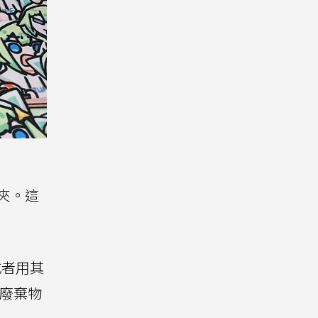
夾。這
或者用其
些廢棄物