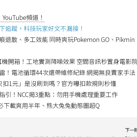
ouTube頻道！
ws按下追蹤，科技玩家好文不漏接！
a開箱！摺痕退散、多工效能 同時爽玩Pokemon GO、Pikmin
LLEXION耳機開箱！工地實測降噪效果 空間音訊秒置身電影
雷！電池循環44次還帶維修紀錄 網揭無良賣家手法
北捷「只扣1元」是沒刷到嗎？官方曝扣款規則秒懂
指引！NCC揭3重點：勿用手機處理重要工作
」字必下載爽用半年、熊大兔兔動態圖超Q
下一