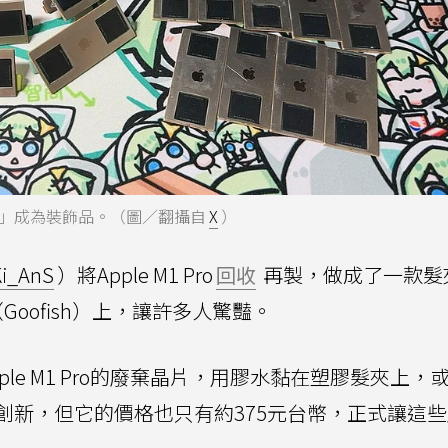
」成為裝飾品。（圖／翻攝自
X
）
Ki_AnS
）將Apple M1 Pro
回收
再製，做成了一款髮
Goofish）上，讓許多人驚豔。
le M1 Pro的廢棄晶片，用膠水黏在塑膠髮夾上，
創新，但它的價格也只有約375元台幣，正式讓這