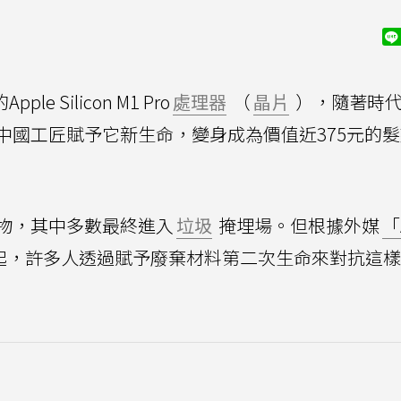
e Silicon M1 Pro
處理器
（
晶片
），隨著時
中國工匠賦予它新生命，變身成為價值近375元的
物，其中多數最終進入
垃圾
掩埋場。但根據外媒
「
起，許多人透過賦予廢棄材料第二次生命來對抗這樣