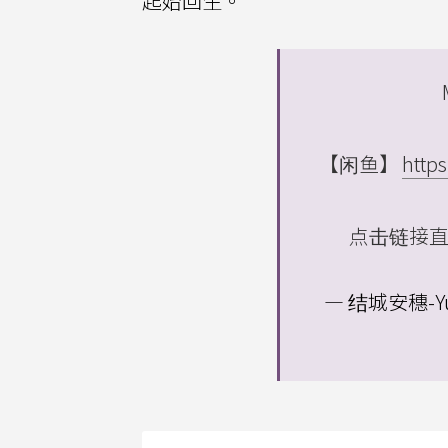
起始回生。
【闲鱼】
http
点击链接
— 结城安穗-Yuu