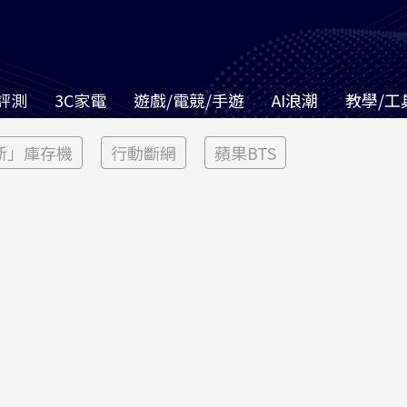
評測
3C家電
遊戲/電競/手遊
AI浪潮
教學/工
新」庫存機
行動斷網
蘋果BTS