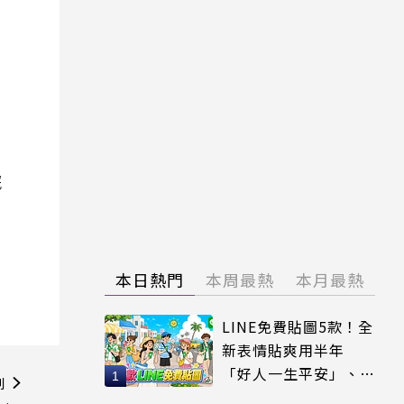
院
本日熱門
本周最熱
本月最熱
LINE免費貼圖5款！全
新表情貼爽用半年
「好人一生平安」、
則
「好熱」必用