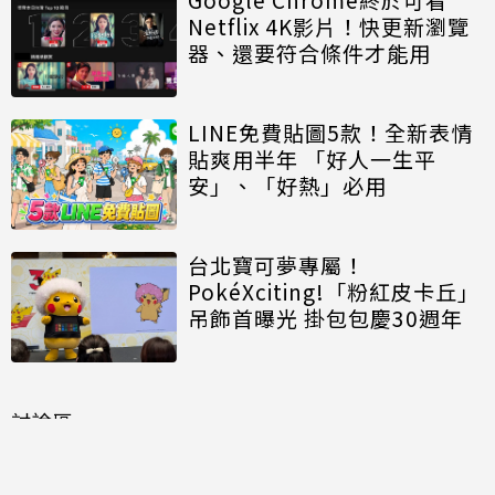
Netflix 4K影片！快更新瀏覽
器、還要符合條件才能用
LINE免費貼圖5款！全新表情
貼爽用半年 「好人一生平
安」、「好熱」必用
台北寶可夢專屬！
PokéXciting!「粉紅皮卡丘」
吊飾首曝光 掛包包慶30週年
討論區
共有
0
則留言