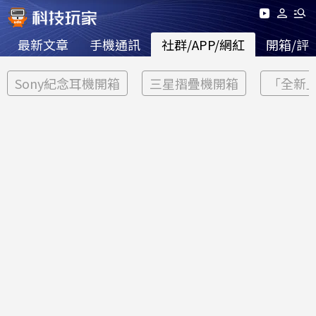
最新文章
手機通訊
社群/APP/網紅
開箱/評
Sony紀念耳機開箱
三星摺疊機開箱
「全新