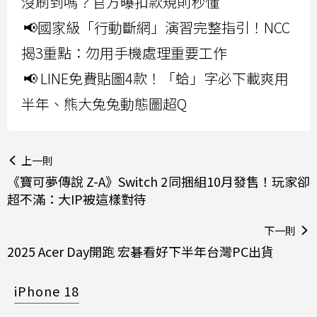
沒刷到嗎？官方曝扣款規則秒懂
📢國家級「行動斷網」演習完整指引！NCC
揭3重點：勿用手機處理重要工作
📢 LINE免費貼圖4款！「蛤」字必下載爽用
半年、熊大兔兔動態圖超Q
上一則
《寶可夢傳說 Z-A》Switch 2同捆組10月發售！玩家卻
超不滿：大IP被這樣對待
下一則
2025 Acer Day開跑 宏碁看好下半年台灣PC出貨
iPhone 18