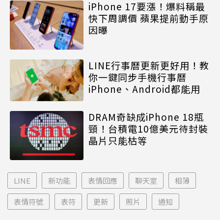
iPhone 17要漲！爆料稱最
快下周調價 蘋果提前動手原
因曝
LINE行事曆更新更好用！教
你一鍵同步手機行事曆
iPhone、Android都能用
DRAM奇缺成iPhone 18瓶
頸！台積電10億美元待封裝
晶片只能枯等
LINE
新功能
表情回應
聊天室
相簿
表情符號
表符
更新
照片
通知