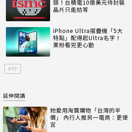
頸！台積電10億美元待封裝
晶片只能枯等
iPhone Ultra摺疊機「5大
特點」配得起Ultra名字！
果粉看完更心動
PTT
延伸閱讀
她愛用淘寶購物「台灣的半
價」 內行人推另一電商：更便
宜