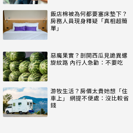
飯店棉被為何都要塞床墊下？
房務人員現身釋疑「真相超簡
單」
惡魔果實？剖開西瓜見詭異螺
旋紋路 內行人急勸：不要吃
游牧生活？房價太貴她想「住
車上」 網提不便處：沒比較省
錢