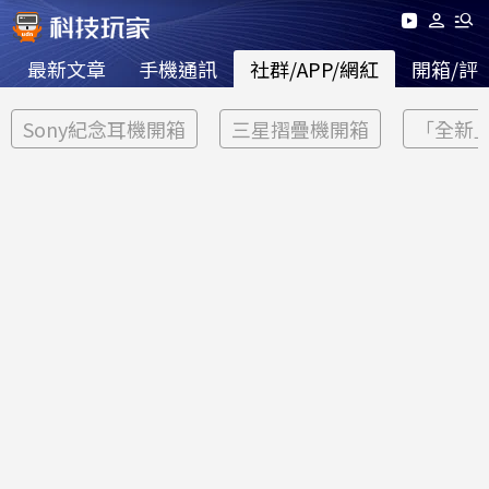
最新文章
手機通訊
社群/APP/網紅
開箱/評
Sony紀念耳機開箱
三星摺疊機開箱
「全新