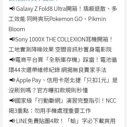
📢 Galaxy Z Fold8 Ultra開箱！摺痕退散、多
工效能 同時爽玩Pokemon GO、Pikmin
Bloom
📢Sony 1000X THE COLLEXION耳機開箱！
工地實測降噪效果 空間音訊秒置身電影院
📢電商平台買「全新庫存機」踩雷！電池循
環44次還帶維修紀錄 網揭無良賣家手法
📢 Apple Pay、信用卡搭北捷「只扣1元」是
沒刷到嗎？官方曝扣款規則秒懂
📢國家級「行動斷網」演習完整指引！NCC
揭3重點：勿用手機處理重要工作
📢 LINE免費貼圖4款！「蛤」字必下載爽用