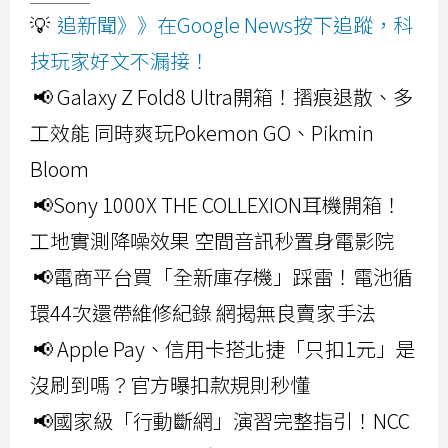
💡
追新聞》》在Google News按下追蹤，科
技玩家好文不漏接！
📢 Galaxy Z Fold8 Ultra開箱！摺痕退散、多
工效能 同時爽玩Pokemon GO、Pikmin
Bloom
📢Sony 1000X THE COLLEXION耳機開箱！
工地實測降噪效果 空間音訊秒置身電影院
📢電商平台買「全新庫存機」踩雷！電池循
環44次還帶維修紀錄 網揭無良賣家手法
📢 Apple Pay、信用卡搭北捷「只扣1元」是
沒刷到嗎？官方曝扣款規則秒懂
📢國家級「行動斷網」演習完整指引！NCC