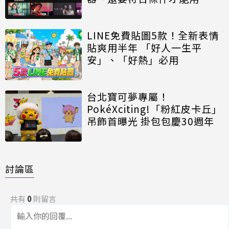
LINE免費貼圖5款！全新表情
貼爽用半年 「好人一生平
安」、「好熱」必用
台北寶可夢專屬！
PokéXciting!「粉紅皮卡丘」
吊飾首曝光 掛包包慶30週年
討論區
共有
0
則留言