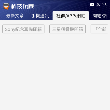
最新文章
手機通訊
社群/APP/網紅
開箱/評
Sony紀念耳機開箱
三星摺疊機開箱
「全新