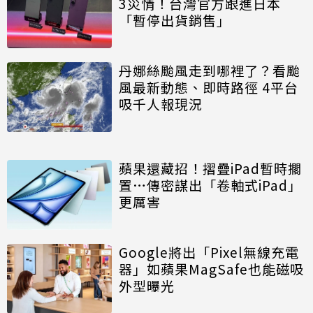
3災情！台灣官方跟進日本
「暫停出貨銷售」
丹娜絲颱風走到哪裡了？看颱
風最新動態、即時路徑 4平台
吸千人報現況
蘋果還藏招！摺疊iPad暫時擱
置…傳密謀出「卷軸式iPad」
更厲害
Google將出「Pixel無線充電
器」如蘋果MagSafe也能磁吸
外型曝光