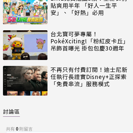
貼爽用半年 「好人一生平
安」、「好熱」必用
台北寶可夢專屬！
PokéXciting!「粉紅皮卡丘」
吊飾首曝光 掛包包慶30週年
不再只有付費訂閱！迪士尼新
任執行長證實Disney+正探索
「免費串流」服務模式
討論區
共有
0
則留言