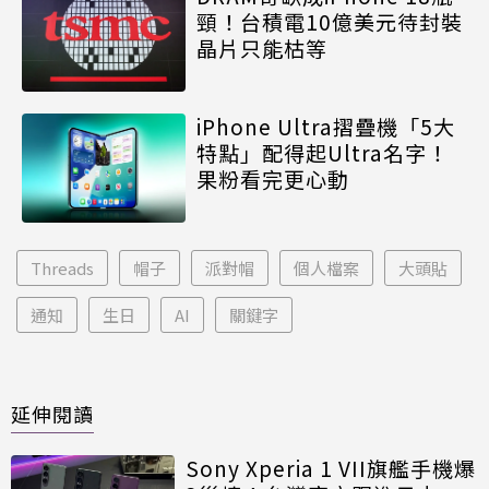
頸！台積電10億美元待封裝
晶片只能枯等
iPhone Ultra摺疊機「5大
特點」配得起Ultra名字！
果粉看完更心動
Threads
帽子
派對帽
個人檔案
大頭貼
通知
生日
AI
關鍵字
延伸閱讀
Sony Xperia 1 VII旗艦手機爆