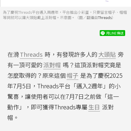
為了慶祝Threads平台邁入兩週年，平台推出小彩蛋，只要留言帽子、帽帽
等詞就可以讓大頭貼戴上派對帽。示意圖。（圖／翻攝自
Threads
）
用LINE傳送
在滑
Threads
時，有發現許多人的
大頭貼
旁
有一頂可愛的
派對帽
嗎？這頂派對帽究竟是
怎麼取得的？原來這個
帽子
是為了慶祝2025
年7月5日，Threads平台「邁入2週年」的小
驚喜，讓使用者可以在7月7日之前做「這一
動作」，即可獲得Threads專屬
生日
派對
帽。