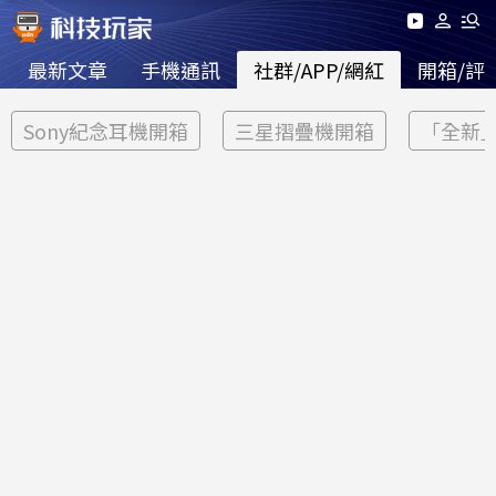
最新文章
手機通訊
社群/APP/網紅
開箱/評
Sony紀念耳機開箱
三星摺疊機開箱
「全新