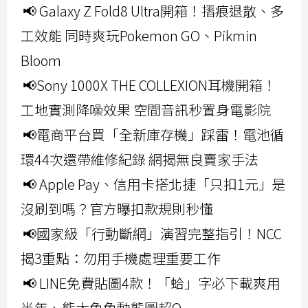
📢 Galaxy Z Fold8 Ultra開箱！摺痕退散、多
工效能 同時爽玩Pokemon GO、Pikmin
Bloom
📢Sony 1000X THE COLLEXION耳機開箱！
工地實測降噪效果 空間音訊秒置身電影院
📢電商平台買「全新庫存機」踩雷！電池循
環44次還帶維修紀錄 網揭無良賣家手法
📢 Apple Pay、信用卡搭北捷「只扣1元」是
沒刷到嗎？官方曝扣款規則秒懂
📢國家級「行動斷網」演習完整指引！NCC
揭3重點：勿用手機處理重要工作
📢 LINE免費貼圖4款！「蛤」字必下載爽用
半年、熊大兔兔動態圖超Q