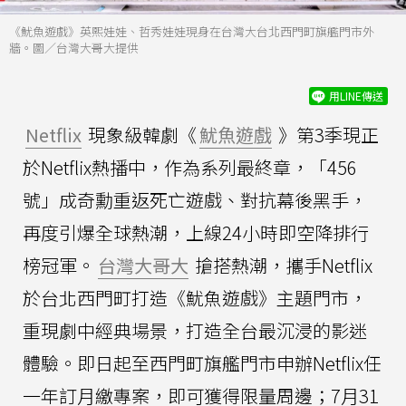
《魷魚遊戲》英熙娃娃、哲秀娃娃現身在台灣大台北西門町旗艦門市外
牆。圖／台灣大哥大提供
用LINE傳送
Netflix
現象級韓劇《
魷魚遊戲
》第3季現正
於Netflix熱播中，作為系列最終章，「456
號」成奇勳重返死亡遊戲、對抗幕後黑手，
再度引爆全球熱潮，上線24小時即空降排行
榜冠軍。
台灣大哥大
搶搭熱潮，攜手Netflix
於台北西門町打造《魷魚遊戲》主題門市，
重現劇中經典場景，打造全台最沉浸的影迷
體驗。即日起至西門町旗艦門市申辦Netflix任
一年訂月繳專案，即可獲得限量周邊；7月31