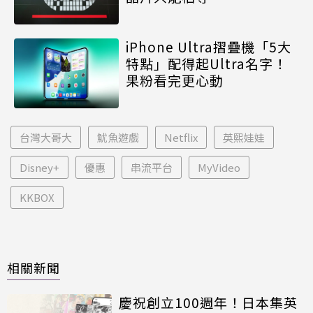
iPhone Ultra摺疊機「5大
特點」配得起Ultra名字！
果粉看完更心動
台灣大哥大
魷魚遊戲
Netflix
英熙娃娃
Disney+
優惠
串流平台
MyVideo
KKBOX
相關新聞
慶祝創立100週年！日本集英