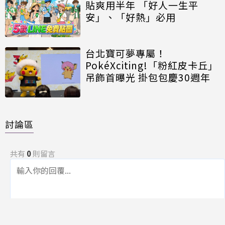
貼爽用半年 「好人一生平
安」、「好熱」必用
台北寶可夢專屬！
PokéXciting!「粉紅皮卡丘」
吊飾首曝光 掛包包慶30週年
討論區
共有
0
則留言