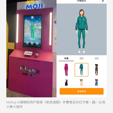
MyMoji AI建模助用戶變身《魷魚遊戲》參賽者及粉紅守衛。圖／台灣
大哥大提供