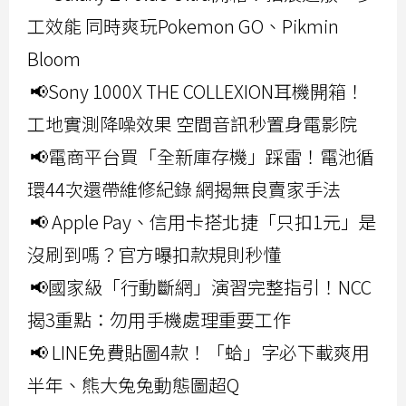
工效能 同時爽玩Pokemon GO、Pikmin
Bloom
📢Sony 1000X THE COLLEXION耳機開箱！
工地實測降噪效果 空間音訊秒置身電影院
📢電商平台買「全新庫存機」踩雷！電池循
環44次還帶維修紀錄 網揭無良賣家手法
📢 Apple Pay、信用卡搭北捷「只扣1元」是
沒刷到嗎？官方曝扣款規則秒懂
📢國家級「行動斷網」演習完整指引！NCC
揭3重點：勿用手機處理重要工作
📢 LINE免費貼圖4款！「蛤」字必下載爽用
半年、熊大兔兔動態圖超Q