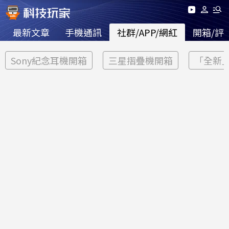
最新文章
手機通訊
社群/APP/網紅
開箱/評
Sony紀念耳機開箱
三星摺疊機開箱
「全新