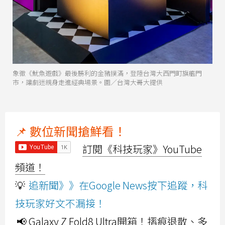
象徵《魷魚遊戲》最後勝利的金豬撲滿，登陸台灣大西門町旗艦門
市，讓劇迷親身走進經典場景。圖／台灣大哥大提供
📌 數位新聞搶鮮看！
訂閱《科技玩家》YouTube
頻道！
💡
追新聞》》在Google News按下追蹤，科
技玩家好文不漏接！
📢 Galaxy Z Fold8 Ultra開箱！摺痕退散、多