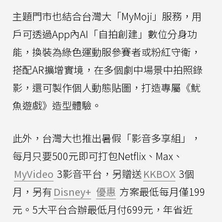
主題門市也結合台灣大「MyMoji」服務，用
戶可透過App內AI「自拍創建」數位分身功
能，換裝為綠色運動服參賽者或粉紅守衛，
搭配AR擴增實境，在多個劇中場景中拍照錄
影，還可製作個人動態貼圖，打造專屬《魷
魚遊戲》造型體驗。
此外，台灣大也推出暑假「影音多享組」，
每月只要500元即可打包Netflix、Max、
MyVideo
3影音平台，另贈送
KKBOX
3個
月，另有
Disney+
優惠
方案最低每月僅199
元。5大平台合辦最低月付699元，年省近