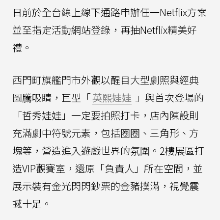
日前於全台線上線下通路申辦任一Netflix方案
並至指定活動網站登錄，再抽Netflix精美好
禮。
西門町旗艦門市外觀以醒目大型劇照與經典
圖騰吸睛，巨型「
英熙娃娃
」與首次登場的
「哲秀娃娃」一定要拍照打卡，店內陳設則
充滿劇中符號元素，包括圈圈、三角形、方
塊等，營造進入遊戲世界的氛圍。2樓展區打
造VIP觀賽室，還原「負責人」所在空間，並
展示裝有金光閃閃鈔票的金豬撲滿，視覺震
撼十足。