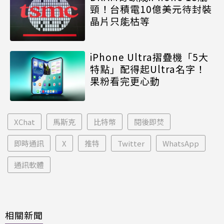
頸！台積電10億美元待封裝
晶片只能枯等
iPhone Ultra摺疊機「5大
特點」配得起Ultra名字！
果粉看完更心動
XChat
馬斯克
比特幣
閱後即焚
即時通訊
X
推特
Twitter
WhatsApp
通訊軟體
相關新聞