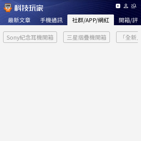
最新文章
手機通訊
社群/APP/網紅
開箱/評
Sony紀念耳機開箱
三星摺疊機開箱
「全新