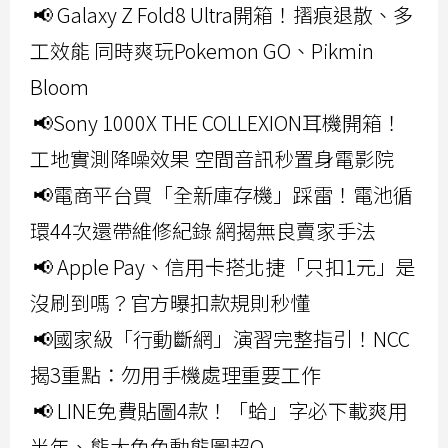
📢 Galaxy Z Fold8 Ultra開箱！摺痕退散、多
工效能 同時爽玩Pokemon GO、Pikmin
Bloom
📢Sony 1000X THE COLLEXION耳機開箱！
工地實測降噪效果 空間音訊秒置身電影院
📢電商平台買「全新庫存機」踩雷！電池循
環44次還帶維修紀錄 網揭無良賣家手法
📢 Apple Pay、信用卡搭北捷「只扣1元」是
沒刷到嗎？官方曝扣款規則秒懂
📢國家級「行動斷網」演習完整指引！NCC
揭3重點：勿用手機處理重要工作
📢 LINE免費貼圖4款！「蛤」字必下載爽用
半年、熊大兔兔動態圖超Q