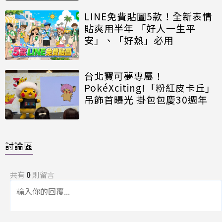
LINE免費貼圖5款！全新表情
貼爽用半年 「好人一生平
安」、「好熱」必用
台北寶可夢專屬！
PokéXciting!「粉紅皮卡丘」
吊飾首曝光 掛包包慶30週年
討論區
共有
0
則留言