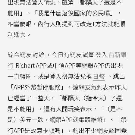
出現無法登入情況，飆罵「都隔天了還是不
能用」、「我是什麼落後國家的公民嗎」，
相當傻眼，內行人則提到可改走1方法就能順
利進去。
綜合網友
討論
，今日有網友
試圖
登入
台新銀
行
Richart APP或中信APP等網銀APP仍出現
一直轉圈、或是登入後無法兌換
日幣
、跳出
「APP外幣暫停服務」，讓網友氣到表示昨天
已經當了一整天，「都隔天（指今天）了還
是不能用」，還有人開玩笑表示，「（是不
是）美元一跌，網銀APP就集體維修」、「銀
行APP是故意卡頓嗎」，釣出不少網友認同覺