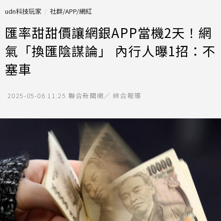
udn科技玩家
社群/APP/網紅
匯率甜甜價讓網銀APP當機2天！網
氣「換匯陰謀論」 內行人曝1招：不
塞車
2025-05-06 11:25
聯合新聞網／ 綜合報導