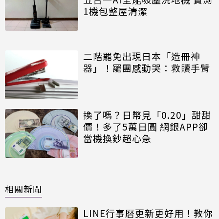
1機包整屋清潔
二階罷免出現日本「造冊神
器」！罷團感動哭：救贖手臂
換了嗎？日幣見「0.20」甜甜
價！多了5萬日圓 網銀APP卻
當機換鈔超心急
相關新聞
LINE行事曆更新更好用！教你