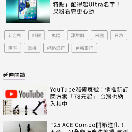
特點」配得起Ultra名字！
果粉看完更心動
新台幣
網銀
換匯
甜甜價
日圓
日幣
匯率
當機
網路銀行
台新銀行
延伸閱讀
YouTube漲價哀號！悄推新訂
閱方案「78元起」 台灣也納
入其中
F25 ACE Combo開箱進化！
五合一AI全能吸塵洗地機 實測