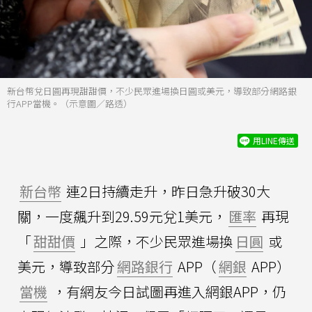
新台幣兌日圓再現甜甜價，不少民眾進場換日圓或美元，導致部分網路銀
行APP當機。（示意圖／路透）
用LINE傳送
新台幣
連2日持續走升，昨日急升破30大
關，一度飆升到29.59元兌1美元，
匯率
再現
「
甜甜價
」之際，不少民眾進場換
日圓
或
美元，導致部分
網路銀行
APP（
網銀
APP）
當機
，有網友今日試圖再進入網銀APP，仍