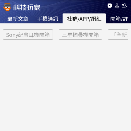
最新文章
手機通訊
社群/APP/網紅
開箱/評
Sony紀念耳機開箱
三星摺疊機開箱
「全新