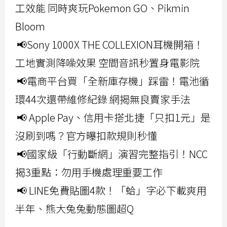
工效能 同時爽玩Pokemon GO、Pikmin
Bloom
📢Sony 1000X THE COLLEXION耳機開箱！
工地實測降噪效果 空間音訊秒置身電影院
📢電商平台買「全新庫存機」踩雷！電池循
環44次還帶維修紀錄 網揭無良賣家手法
📢 Apple Pay、信用卡搭北捷「只扣1元」是
沒刷到嗎？官方曝扣款規則秒懂
📢國家級「行動斷網」演習完整指引！NCC
揭3重點：勿用手機處理重要工作
📢 LINE免費貼圖4款！「蛤」字必下載爽用
半年、熊大兔兔動態圖超Q