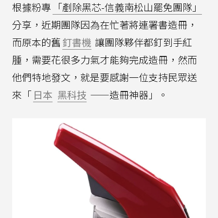
根據粉專
「剷除黑芯-信義南松山罷免團隊」
分享，近期團隊因為在忙著將連署書造冊，
而原本的舊
釘書機
讓團隊夥伴都釘到手紅
腫，需要花很多力氣才能夠完成造冊，然而
他們特地發文，就是要感謝一位支持民眾送
來「
日本
黑科技
——造冊神器」。