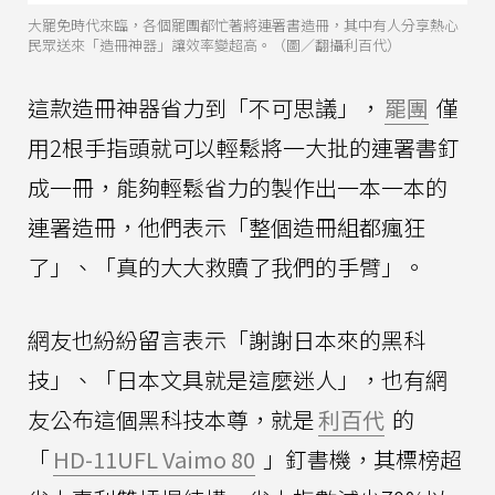
大罷免時代來臨，各個罷團都忙著將連署書造冊，其中有人分享熱心
民眾送來「造冊神器」讓效率變超高。（圖／翻攝利百代）
這款造冊神器省力到「不可思議」，
罷團
僅
用2根手指頭就可以輕鬆將一大批的連署書釘
成一冊，能夠輕鬆省力的製作出一本一本的
連署造冊，他們表示「整個造冊組都瘋狂
了」、「真的大大救贖了我們的手臂」。
網友也紛紛留言表示「謝謝日本來的黑科
技」、「日本文具就是這麼迷人」，也有網
友公布這個黑科技本尊，就是
利百代
的
「
HD-11UFL Vaimo 80
」釘書機，其標榜超