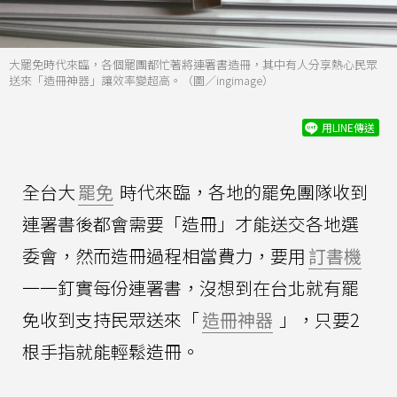
大罷免時代來臨，各個罷團都忙著將連署書造冊，其中有人分享熱心民眾
送來「造冊神器」讓效率變超高。（圖／ingimage）
用LINE傳送
全台大
罷免
時代來臨，各地的罷免團隊收到
連署書後都會需要「造冊」才能送交各地選
委會，然而造冊過程相當費力，要用
訂書機
一一釘實每份連署書，沒想到在台北就有罷
免收到支持民眾送來「
造冊神器
」，只要2
根手指就能輕鬆造冊。