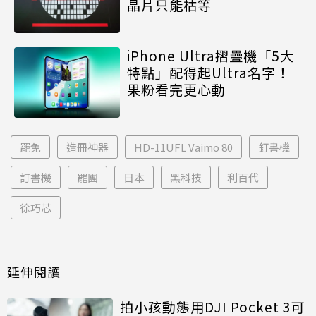
晶片只能枯等
iPhone Ultra摺疊機「5大
特點」配得起Ultra名字！
果粉看完更心動
罷免
造冊神器
HD-11UFL Vaimo 80
釘書機
訂書機
罷團
日本
黑科技
利百代
徐巧芯
延伸閱讀
拍小孩動態用DJI Pocket 3可