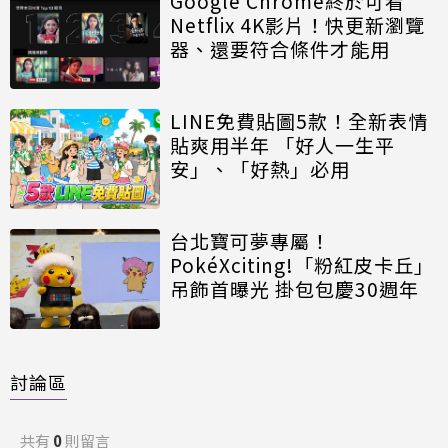
Google Chrome終於可看
Netflix 4K影片！快更新瀏覽
器、還要符合條件才能用
LINE免費貼圖5款！全新表情
貼爽用半年 「好人一生平
安」、「好熱」必用
台北寶可夢專屬！
PokéXciting!「粉紅皮卡丘」
吊飾首曝光 掛包包慶30週年
討論區
共有
0
則留言