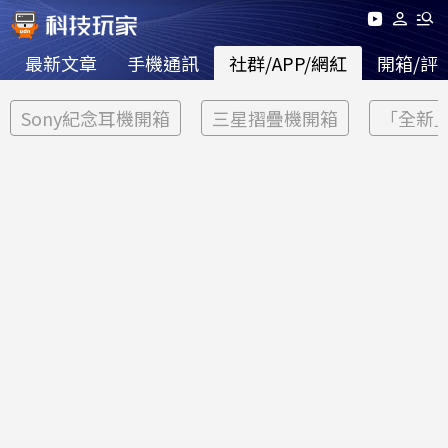
最新文章
手機通訊
社群/APP/網紅
開箱/評
Sony紀念耳機開箱
三星摺疊機開箱
「全新