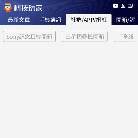
最新文章
手機通訊
社群/APP/網紅
開箱/評
Sony紀念耳機開箱
三星摺疊機開箱
「全新