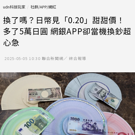
udn科技玩家
社群/APP/網紅
換了嗎？日幣見「0.20」甜甜價！
多了5萬日圓 網銀APP卻當機換鈔超
心急
2025-05-05 10:30
聯合新聞網／ 綜合報導