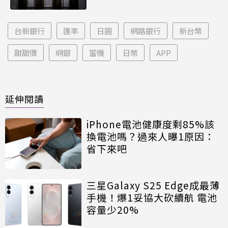
台新銀行
匯率
日圓
網路銀行
新台幣
甜甜價
網銀
當機
日幣
APP
延伸閱讀
iPhone電池健康度剩85%該
換電池嗎？過來人曝1原因：
省下來吧
三星Galaxy S25 Edge成最薄
手機！爆1妥協大砍續航 電池
容量少20%