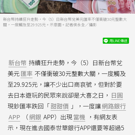
新台幣持續狂升走勢，今（5）日新台幣兌美元匯率不僅衝破30元整數大
關，一度觸及至29.925元。示意圖。記者侯永全／攝影
用LINE傳送
新台幣
持續狂升走勢，今（5）日新台幣兌
美元
匯率
不僅衝破30元整數大關，一度觸及
至29.925元，讓不少出口商哀號，但對於要
去日本遊玩的民眾來說卻是大喜之日，
日圓
現鈔匯率跌回「
甜甜價
」，一度讓
網路銀行
APP
（
網銀
APP）出現
當機
，有網友表
示，現在進去國泰世華銀行APP還要等超過5