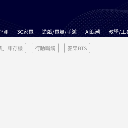
評測
3C家電
遊戲/電競/手遊
AI浪潮
教學/工
新」庫存機
行動斷網
蘋果BTS