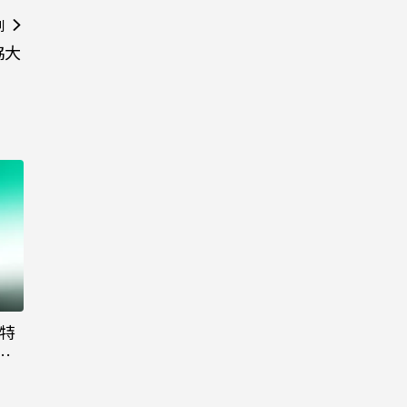
則
協大
大特
粉