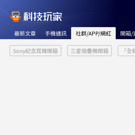
最新文章
手機通訊
社群/APP/網紅
開箱/
Sony紀念耳機開箱
三星摺疊機開箱
「全