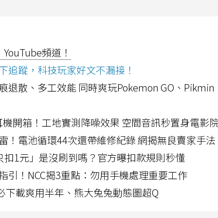
ouTube頻道！
ws按下追蹤，科技玩家好文不漏接！
a開箱！摺痕退散、多工效能 同時爽玩Pokemon GO、Pikmin
LLEXION耳機開箱！工地實測降噪效果 空間音訊秒置身電影
雷！電池循環44次還帶維修紀錄 網揭無良賣家手法
北捷「只扣1元」是沒刷到嗎？官方曝扣款規則秒懂
指引！NCC揭3重點：勿用手機處理重要工作
」字必下載爽用半年、熊大兔兔動態圖超Q