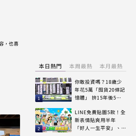
內容，也喜
本日熱門
本周最熱
本月最熱
你敢投資嗎？18歲少
年花5萬「囤貨20條記
憶體」 拚15年後5倍
賣出
LINE免費貼圖5款！全
新表情貼爽用半年
「好人一生平安」、
「好熱」必用