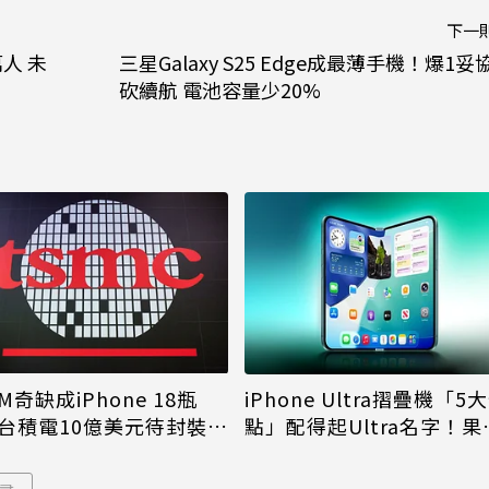
下一
人 未
三星Galaxy S25 Edge成最薄手機！爆1妥
砍續航 電池容量少20%
M奇缺成iPhone 18瓶
iPhone Ultra摺疊機「5
台積電10億美元待封裝晶
點」配得起Ultra名字！果
能枯等
看完更心動