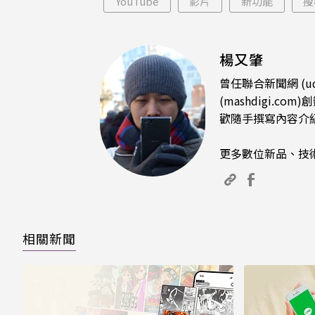
YouTube
影片
新功能
搜
楊又肇
曾任聯合新聞網 (u
(mashdigi
歡隨手撰寫內容介
更多數位新品、技
相關新聞