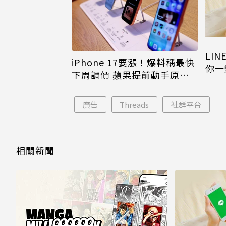
LI
iPhone 17要漲！爆料稱最快
你一
下周調價 蘋果提前動手原因
iPh
曝
廣告
Threads
社群平台
相關新聞