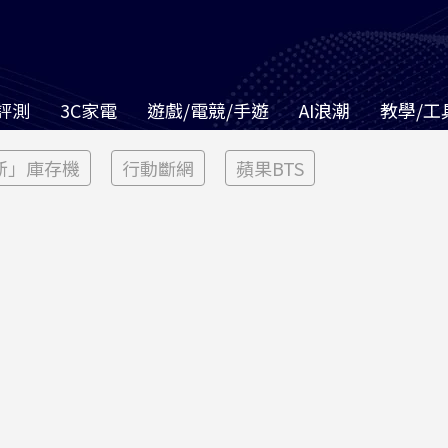
評測
3C家電
遊戲/電競/手遊
AI浪潮
教學/工
新」庫存機
行動斷網
蘋果BTS