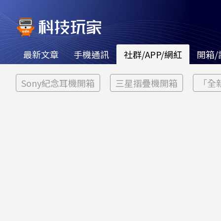
最新文章
手機通訊
社群/APP/網紅
開箱/
Sony紀念耳機開箱
三星摺疊機開箱
「全