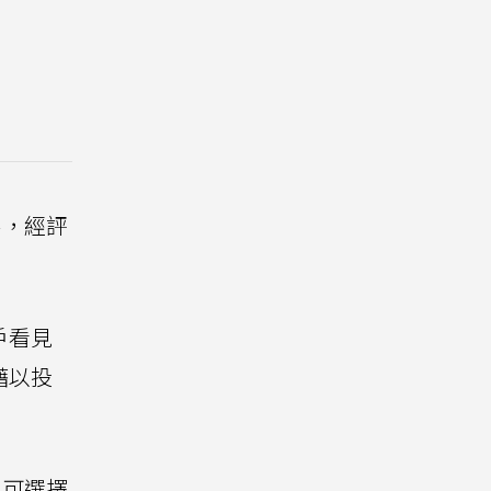
察，經評
戶看見
藉以投
，可選擇