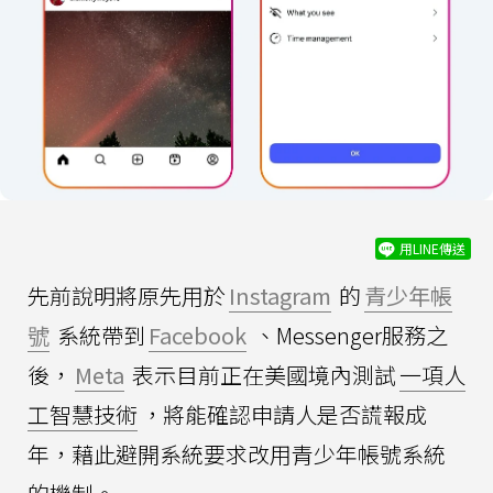
用LINE傳送
先前說明將原先用於
Instagram
的
青少年帳
號
系統帶到
Facebook
、Messenger服務之
後，
Meta
表示目前正在美國境內測試
一項人
工智慧技術
，將能確認申請人是否謊報成
年，藉此避開系統要求改用青少年帳號系統