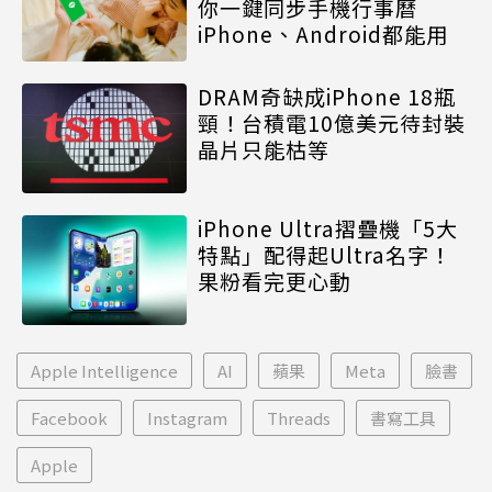
你一鍵同步手機行事曆
iPhone、Android都能用
DRAM奇缺成iPhone 18瓶
頸！台積電10億美元待封裝
晶片只能枯等
iPhone Ultra摺疊機「5大
特點」配得起Ultra名字！
果粉看完更心動
Apple Intelligence
AI
蘋果
Meta
臉書
Facebook
Instagram
Threads
書寫工具
Apple