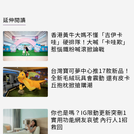
延伸閱讀
香港黃牛大媽不懂「吉伊卡
哇」硬排隊！大喊「卡哇欺」
惹惱鐵粉喊滾掀論戰
台灣寶可夢中心推17款新品！
全新毛絨玩具會震動 還有皮卡
丘抱枕掀搶購潮
你也是嗎？IG限動更新突刪1
實用功能網友哀號 內行人1招
救回