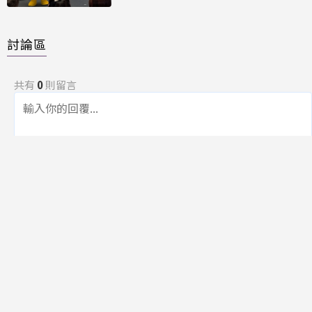
討論區
共有
0
則留言
規範
回覆
還沒有留言，成為第一個發言的人吧！