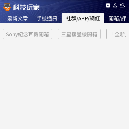
最新文章
手機通訊
社群/APP/網紅
開箱/評
Sony紀念耳機開箱
三星摺疊機開箱
「全新