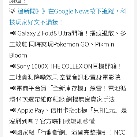
💡
追新聞》》在Google News按下追蹤，科
技玩家好文不漏接！
📢 Galaxy Z Fold8 Ultra開箱！摺痕退散、多
工效能 同時爽玩Pokemon GO、Pikmin
Bloom
📢Sony 1000X THE COLLEXION耳機開箱！
工地實測降噪效果 空間音訊秒置身電影院
📢電商平台買「全新庫存機」踩雷！電池循
環44次還帶維修紀錄 網揭無良賣家手法
📢 Apple Pay、信用卡搭北捷「只扣1元」是
沒刷到嗎？官方曝扣款規則秒懂
📢國家級「行動斷網」演習完整指引！NCC