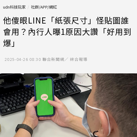
udn科技玩家
社群/APP/網紅
他傻眼LINE「紙張尺寸」怪貼圖誰
會用？內行人曝1原因大讚「好用到
爆」
2025-04-26 08:30
聯合新聞網／ 綜合報導