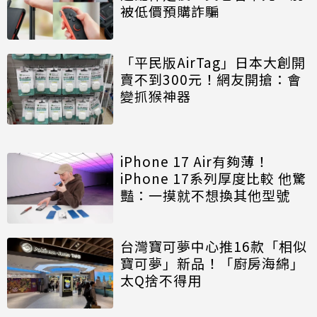
被低價預購詐騙
「平民版AirTag」日本大創開
賣不到300元！網友開搶：會
變抓猴神器
iPhone 17 Air有夠薄！
iPhone 17系列厚度比較 他驚
豔：一摸就不想換其他型號
台灣寶可夢中心推16款「相似
寶可夢」新品！「廚房海綿」
太Q捨不得用