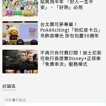
貼爽用半年 「好人一生平
安」、「好熱」必用
台北寶可夢專屬！
PokéXciting!「粉紅皮卡丘」
吊飾首曝光 掛包包慶30週年
不再只有付費訂閱！迪士尼新
任執行長證實Disney+正探索
「免費串流」服務模式
討論區
共有
0
則留言