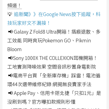
頻道！
💡
追新聞》》在Google News按下追蹤，科
技玩家好文不漏接！
📢 Galaxy Z Fold8 Ultra開箱！摺痕退散、多
工效能 同時爽玩Pokemon GO、Pikmin
Bloom
📢Sony 1000X THE COLLEXION耳機開箱！
工地實測降噪效果 空間音訊秒置身電影院
📢電商平台買「全新庫存機」踩雷！電池循
環44次還帶維修紀錄 網揭無良賣家手法
📢 Apple Pay、信用卡搭北捷「只扣1元」是
沒刷到嗎？官方曝扣款規則秒懂