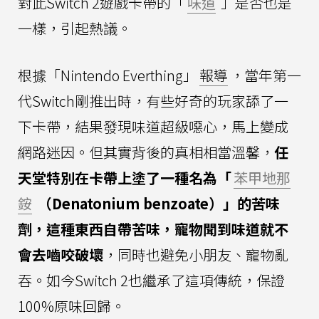
對此Switch 2遊戲卡帶的「
味道
」是否也是
一樣，引起熱議。
根據「Nintendo Everthing」
報導
，當年第一
代Switch剛推出時，有些好奇的玩家舔了一
下卡帶，結果發現味道超級噁心，馬上變成
網路迷因。但其實背後的真相相當溫馨，
任
天堂特別在卡帶上塗了一種名為「
苯甲地那
銨
（Denatonium benzoate）」的苦味
劑，這種東西自帶苦味，寵物聞到味道就不
會去嚙咬破壞
，同時也避免小朋友、寵物亂
吞。如今Switch 2也繼承了這項傳統，保證
100%原味回歸。