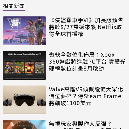
相關新聞
《俠盜獵車手VI》加長版預告
將於8/27震撼來襲 Netflix取
得全球首播權
微軟全數位化佈局：Xbox
360遊戲將進駐PC平台 實體光
碟轉數位計畫8月啟動
Valve高階VR頭戴設備大眾化
價位夢碎？傳Steam Frame
將飆破1100美元
無視玩家與製作人反彈？