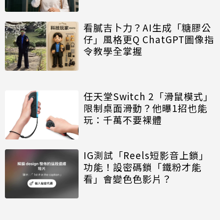
看膩吉卜力？AI生成「糖膠公
仔」風格更Q ChatGPT圖像指
令教學全掌握
任天堂Switch 2「滑鼠模式」
限制桌面滑動？他曝1招也能
玩：千萬不要裸體
IG測試「Reels短影音上鎖」
功能！設密碼鎖「鐵粉才能
看」會變色色影片？