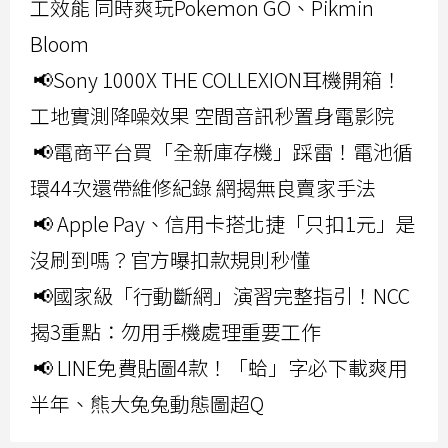
工效能 同時爽玩Pokemon GO、Pikmin
Bloom
📢Sony 1000X THE COLLEXION耳機開箱！
工地實測降噪效果 空間音訊秒置身電影院
📢電商平台買「全新庫存機」踩雷！電池循
環44次還帶維修紀錄 網揭無良賣家手法
📢 Apple Pay、信用卡搭北捷「只扣1元」是
沒刷到嗎？官方曝扣款規則秒懂
📢國家級「行動斷網」演習完整指引！NCC
揭3重點：勿用手機處理重要工作
📢 LINE免費貼圖4款！「蛤」字必下載爽用
半年、熊大兔兔動態圖超Q