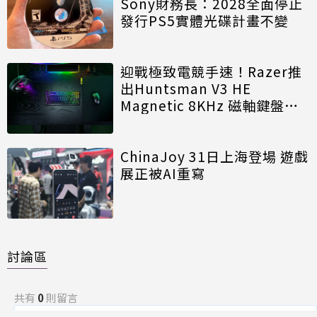
Sony財務長：2028全面停止
發行PS5實體光碟計畫不變
迎戰極致電競手速！Razer推
出Huntsman V3 HE
Magnetic 8KHz 磁軸鍵盤效
能再進化
ChinaJoy 31日上海登場 遊戲
展正被AI重寫
討論區
共有
0
則留言