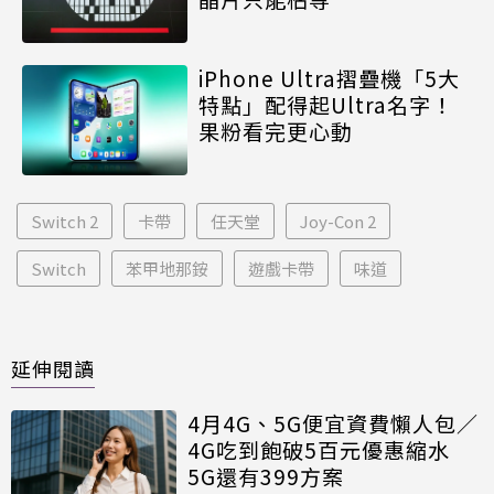
iPhone Ultra摺疊機「5大
特點」配得起Ultra名字！
果粉看完更心動
Switch 2
卡帶
任天堂
Joy-Con 2
Switch
苯甲地那銨
遊戲卡帶
味道
延伸閱讀
4月4G、5G便宜資費懶人包／
4G吃到飽破5百元優惠縮水
5G還有399方案