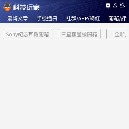
最新文章
手機通訊
社群/APP/網紅
開箱/評
Sony紀念耳機開箱
三星摺疊機開箱
「全新