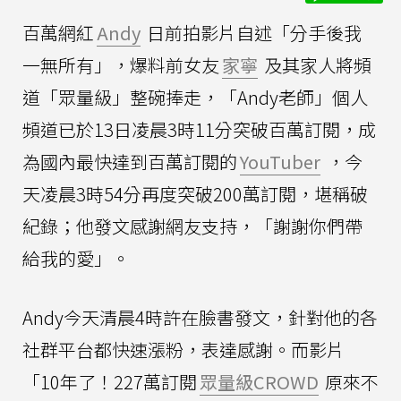
百萬網紅
Andy
日前拍影片自述「分手後我
一無所有」，爆料前女友
家寧
及其家人將頻
道「眾量級」整碗捧走，「Andy老師」個人
頻道已於13日凌晨3時11分突破百萬訂閱，成
為國內最快達到百萬訂閱的
YouTuber
，今
天凌晨3時54分再度突破200萬訂閱，堪稱破
紀錄；他發文感謝網友支持，「謝謝你們帶
給我的愛」。
Andy今天清晨4時許在臉書發文，針對他的各
社群平台都快速漲粉，表達感謝。而影片
「10年了！227萬訂閱
眾量級CROWD
原來不