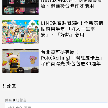
器、還要符合條件才能用
LINE免費貼圖5款！全新表情
貼爽用半年 「好人一生平
安」、「好熱」必用
台北寶可夢專屬！
PokéXciting!「粉紅皮卡丘」
吊飾首曝光 掛包包慶30週年
討論區
共有
0
則留言