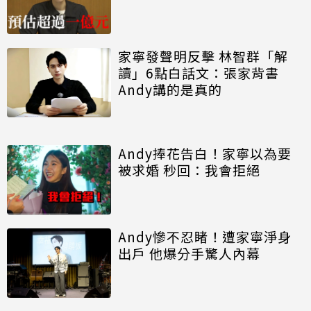
家寧發聲明反擊 林智群「解
讀」6點白話文：張家背書
Andy講的是真的
Andy捧花告白！家寧以為要
被求婚 秒回：我會拒絕
Andy慘不忍睹！遭家寧淨身
出戶 他爆分手驚人內幕