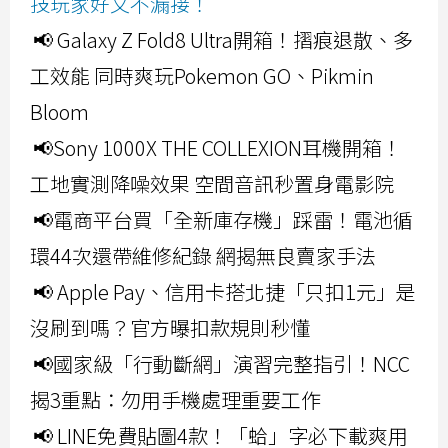
技玩家好文不漏接！
📢 Galaxy Z Fold8 Ultra開箱！摺痕退散、多
工效能 同時爽玩Pokemon GO、Pikmin
Bloom
📢Sony 1000X THE COLLEXION耳機開箱！
工地實測降噪效果 空間音訊秒置身電影院
📢電商平台買「全新庫存機」踩雷！電池循
環44次還帶維修紀錄 網揭無良賣家手法
📢 Apple Pay、信用卡搭北捷「只扣1元」是
沒刷到嗎？官方曝扣款規則秒懂
📢國家級「行動斷網」演習完整指引！NCC
揭3重點：勿用手機處理重要工作
📢 LINE免費貼圖4款！「蛤」字必下載爽用