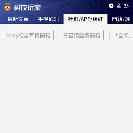
最新文章
手機通訊
社群/APP/網紅
開箱/評
Sony紀念耳機開箱
三星摺疊機開箱
「全新