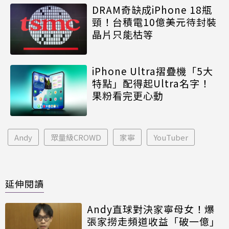
DRAM奇缺成iPhone 18瓶
頸！台積電10億美元待封裝
晶片只能枯等
iPhone Ultra摺疊機「5大
特點」配得起Ultra名字！
果粉看完更心動
Andy
眾量級CROWD
家寧
YouTuber
延伸閱讀
Andy直球對決家寧母女！爆
張家撈走頻道收益「破一億」