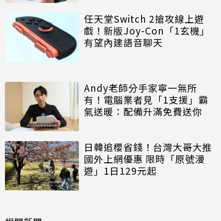
任天堂Switch 2搶攻線上遊
戲！新版Joy-Con「1玄機」
有望內建語音聊天
Andy老師分手家寧一無所
有！電腦業者見「1支援」霸
氣送暖：配備升滿免費送你
日韓追櫻省錢！台灣大哥大推
國外上網優惠 限時「原號漫
遊」1日129元起