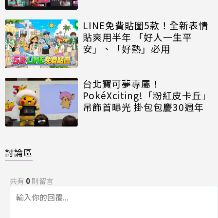
LINE免費貼圖5款！全新表情
貼爽用半年 「好人一生平
安」、「好熱」必用
台北寶可夢專屬！
PokéXciting!「粉紅皮卡丘」
吊飾首曝光 掛包包慶30週年
討論區
共有
0
則留言