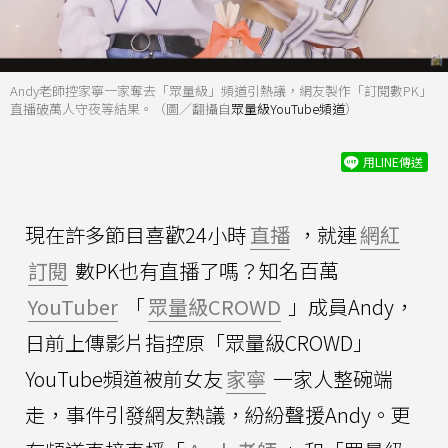
Andy老師控家寧一家奪去「眾量級」頻道引熱議，網友製作「訂閱數PK」
直播破萬人守夜等結果。（圖／翻攝自
眾量級YouTube頻道
）
用LINE傳送
現在許多節目喜歡24小時
直播
，就連
網紅
訂閱
數PK也有直播了嗎？知名百萬
YouTuber
「
眾量級CROWD
」成員Andy，
日前上傳影片指控原「眾量級CROWD」
YouTube頻道被前女友
家寧
一家人整碗端
走，事件引發網友熱議，紛紛聲援Andy。更