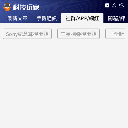
最新文章
手機通訊
社群/APP/網紅
開箱/評
Sony紀念耳機開箱
三星摺疊機開箱
「全新