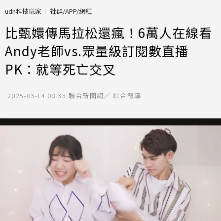
udn科技玩家
社群/APP/網紅
比甄嬛傳馬拉松還瘋！6萬人在線看
Andy老師vs.眾量級訂閱數直播
PK：就等死亡交叉
2025-03-14 08:33
聯合新聞網／ 綜合報導