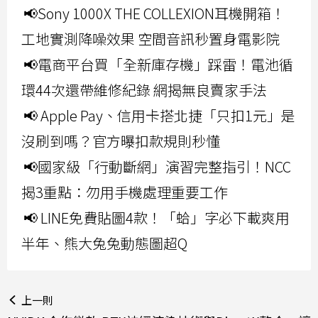
📢Sony 1000X THE COLLEXION耳機開箱！
工地實測降噪效果 空間音訊秒置身電影院
📢電商平台買「全新庫存機」踩雷！電池循
環44次還帶維修紀錄 網揭無良賣家手法
📢 Apple Pay、信用卡搭北捷「只扣1元」是
沒刷到嗎？官方曝扣款規則秒懂
📢國家級「行動斷網」演習完整指引！NCC
揭3重點：勿用手機處理重要工作
📢 LINE免費貼圖4款！「蛤」字必下載爽用
半年、熊大兔兔動態圖超Q
上一則