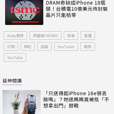
DRAM奇缺成iPhone 18瓶
頸！台積電10億美元待封裝
晶片只能枯等
Andy老師
眾量級CROWD
家寧
直播
訂閱
網紅
追蹤
YouTuber
動態
YouTube
延伸閱讀
「只送得起iPhone 16e很丟
臉嗎」？她送媽媽竟被批「不
想拿出門」掀戰