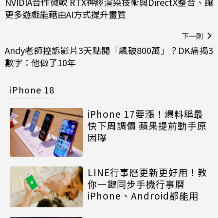
NVIDIA合作微軟 RTX神經渲染技術與DirectX整合、讓
更多遊戲能藉由AI方式提升畫質
下一則
Andy老師控訴影片3天點閱「飆破800萬」？DK痛揭3
數字：他做了10年
iPhone 18
iPhone 17要漲！爆料稱最
快下周調價 蘋果提前動手原
因曝
LINE行事曆更新更好用！教
你一鍵同步手機行事曆
iPhone、Android都能用