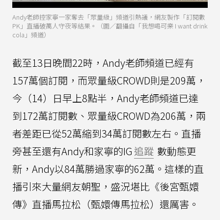
Andy老師控家寧一家奪去「眾量級」頻道引熱議，網友製作「訂閱數
PK」直播破萬人守夜等結果。（圖／翻攝自「我想喝可樂 I want drink
cola」頻道）
截至13日晚間22時，Andy老師頻道已經有
157萬個訂閱，而眾量級CROWD則是209萬，
今（14）日早上8點半，Andy老師頻道已達
到172萬訂閱數、眾量級CROWD為206萬，兩
者差距已從52萬縮到34萬訂閱數左右。直播
旁甚至還有Andy和家寧的IG
追蹤
數動態更
新，Andy以84萬勝過家寧的62萬。這樣的直
播引來大量網友朝聖，盛況堪比《後宮甄嬛
傳》直播馬拉松（甄嬛傳馬拉松）還厲害。