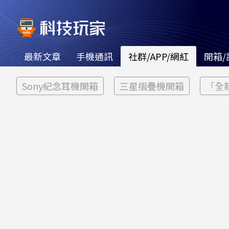
最新文章
手機通訊
社群/APP/網紅
開箱/
Sony紀念耳機開箱
三星摺疊機開箱
「全