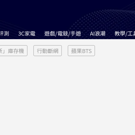
評測
3C家電
遊戲/電競/手遊
AI浪潮
教學/工
新」庫存機
行動斷網
蘋果BTS