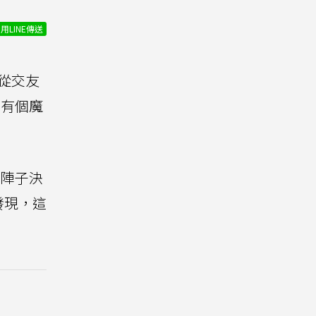
用LINE傳送
從交友
有個魔
陣子決
外發現，這