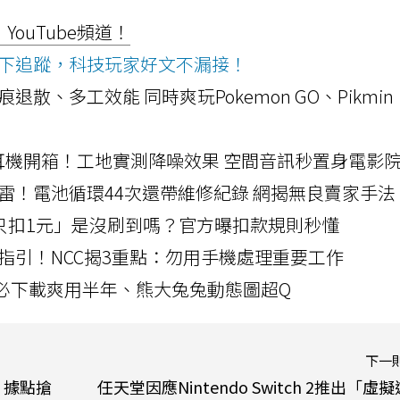
ouTube頻道！
ws按下追蹤，科技玩家好文不漏接！
a開箱！摺痕退散、多工效能 同時爽玩Pokemon GO、Pikmin
LLEXION耳機開箱！工地實測降噪效果 空間音訊秒置身電影
雷！電池循環44次還帶維修紀錄 網揭無良賣家手法
北捷「只扣1元」是沒刷到嗎？官方曝扣款規則秒懂
指引！NCC揭3重點：勿用手機處理重要工作
」字必下載爽用半年、熊大兔兔動態圖超Q
下一
、據點搶
任天堂因應Nintendo Switch 2推出「虛擬