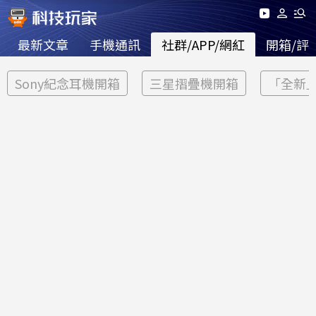
最新文章
手機通訊
社群/APP/網紅
開箱/評
Sony紀念耳機開箱
三星摺疊機開箱
「全新