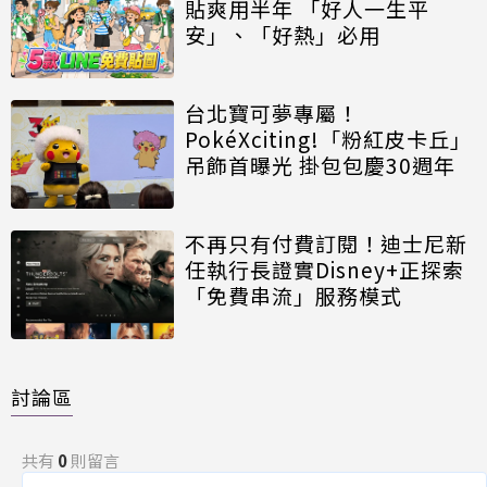
貼爽用半年 「好人一生平
安」、「好熱」必用
台北寶可夢專屬！
PokéXciting!「粉紅皮卡丘」
吊飾首曝光 掛包包慶30週年
不再只有付費訂閱！迪士尼新
任執行長證實Disney+正探索
「免費串流」服務模式
討論區
共有
0
則留言