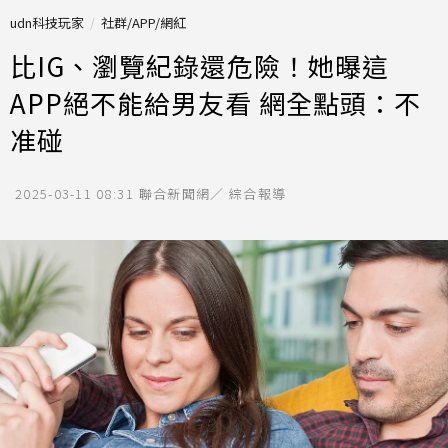
udn科技玩家
社群/APP/網紅
比IG、瀏覽紀錄還危險！她曝這
APP絕不能給男友看 網全點頭：不
准碰
2025-03-11 08:31
聯合新聞網／ 綜合報導