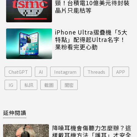
頸！台積電10億美元待封裝
晶片只能枯等
iPhone Ultra摺疊機「5大
特點」配得起Ultra名字！
果粉看完更心動
ChatGPT
AI
Instagram
Threads
APP
IG
私訊
截圖
閨密
延伸閱讀
降噪耳機會傷聽力怎麼辦？這
樣戴耳機方法「護耳」才安全