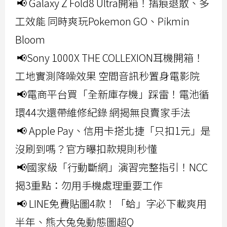
📢 Galaxy Z Fold8 Ultra開箱！摺痕退散、多
工效能 同時爽玩Pokemon GO、Pikmin
Bloom
📢Sony 1000X THE COLLEXION耳機開箱！
工地實測降噪效果 空間音訊秒置身電影院
📢電商平台買「全新庫存機」踩雷！電池循
環44次還帶維修紀錄 網揭無良賣家手法
📢 Apple Pay、信用卡搭北捷「只扣1元」是
沒刷到嗎？官方曝扣款規則秒懂
📢國家級「行動斷網」演習完整指引！NCC
揭3重點：勿用手機處理重要工作
📢 LINE免費貼圖4款！「蛤」字必下載爽用
半年、熊大兔兔動態圖超Q