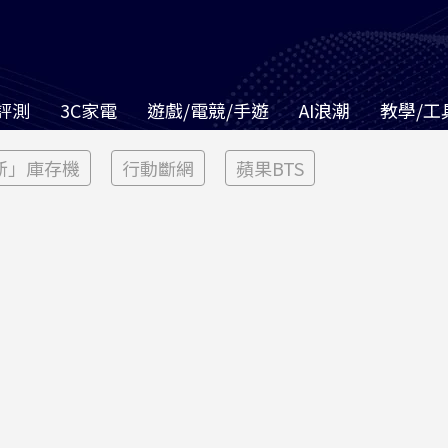
評測
3C家電
遊戲/電競/手遊
AI浪潮
教學/工
新」庫存機
行動斷網
蘋果BTS