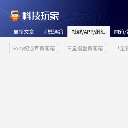
最新文章
手機通訊
社群/APP/網紅
開箱/
Sony紀念耳機開箱
三星摺疊機開箱
「全