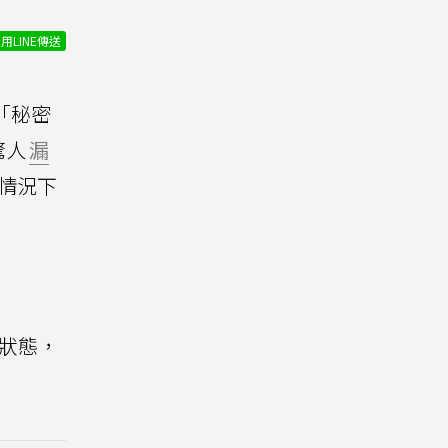
用LINE傳送
「秘密
驚人
漏
情況下
線狀態，