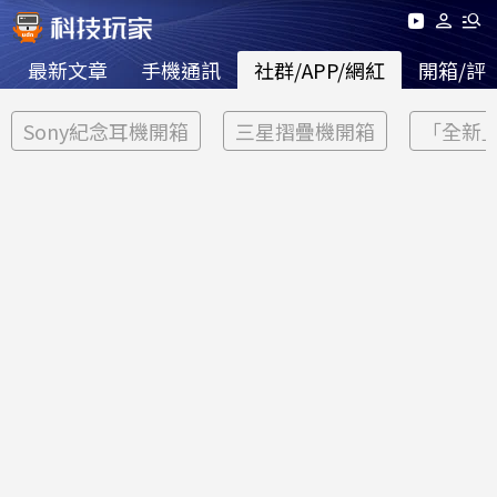
最新文章
手機通訊
社群/APP/網紅
開箱/評
Sony紀念耳機開箱
三星摺疊機開箱
「全新