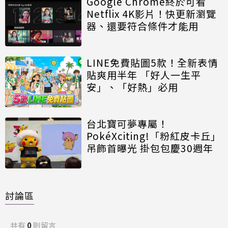
Google Chrome終於可看
Netflix 4K影片！快更新瀏覽
器、還要符合條件才能用
LINE免費貼圖5款！全新表情
貼爽用半年 「好人一生平
安」、「好熱」必用
台北寶可夢專屬！
PokéXciting!「粉紅皮卡丘」
吊飾首曝光 掛包包慶30週年
討論區
共有
0
則留言