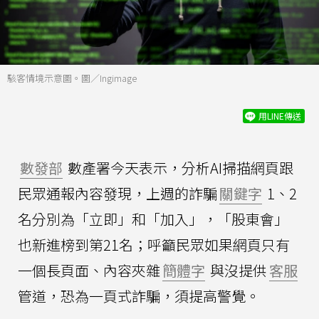
駭客情境示意圖。圖／Ingimage
用LINE傳送
數發部
數產署今天表示，分析AI掃描網頁跟
民眾通報內容發現，上週的詐騙
關鍵字
1、2
名分別為「立即」和「加入」，「股東會」
也新進榜到第21名；呼籲民眾如果網頁只有
一個長頁面、內容夾雜
簡體字
與沒提供
客服
管道，恐為一頁式詐騙，須提高警覺。