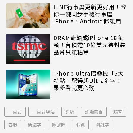
LINE行事曆更新更好用！教
你一鍵同步手機行事曆
iPhone、Android都能用
DRAM奇缺成iPhone 18瓶
頸！台積電10億美元待封裝
晶片只能枯等
iPhone Ultra摺疊機「5大
特點」配得起Ultra名字！
果粉看完更心動
一頁式
一頁式網站
詐騙
詐騙集團
駭客
客服
簡體字
數發部
個資
關鍵字