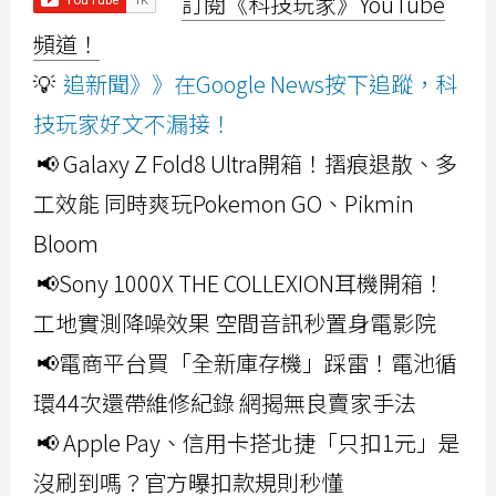
訂閱《科技玩家》YouTube
頻道！
💡
追新聞》》在Google News按下追蹤，科
技玩家好文不漏接！
📢 Galaxy Z Fold8 Ultra開箱！摺痕退散、多
工效能 同時爽玩Pokemon GO、Pikmin
Bloom
📢Sony 1000X THE COLLEXION耳機開箱！
工地實測降噪效果 空間音訊秒置身電影院
📢電商平台買「全新庫存機」踩雷！電池循
環44次還帶維修紀錄 網揭無良賣家手法
📢 Apple Pay、信用卡搭北捷「只扣1元」是
沒刷到嗎？官方曝扣款規則秒懂