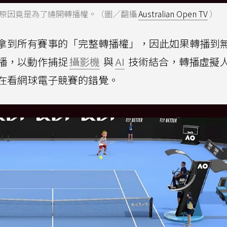
原因竟是為了繞開轉播權。（圖／翻攝
Australian Open TV
）
拿到所有賽事的「完整轉播權」，因此如果轉播到
播，以動作捕捉
攝影機
與
AI
技術結合，轉播虛擬
在看網球電子競賽的錯覺。