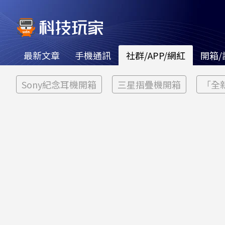
最新文章
手機通訊
社群/APP/網紅
開箱/
Sony紀念耳機開箱
三星摺疊機開箱
「全