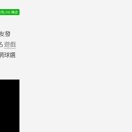
用LINE傳送
友發
名
遊戲
網球選