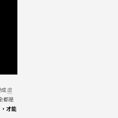
變成
虛
全都是
」，才能