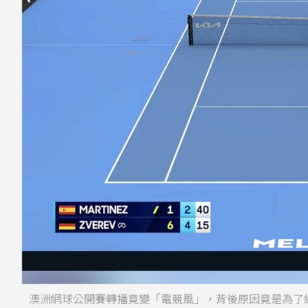
澳洲網球公開賽轉播竟變「電競風」，背後原因竟是為了