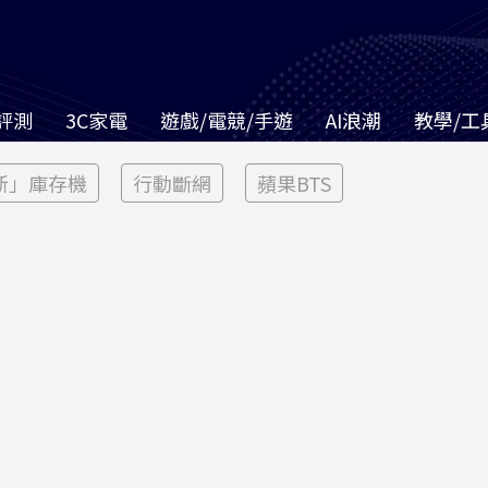
評測
3C家電
遊戲/電競/手遊
AI浪潮
教學/工
新」庫存機
行動斷網
蘋果BTS