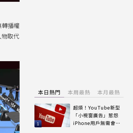
無轉播權
人物取代
本日熱門
本周最熱
本月最熱
超煩！YouTube新型
「小視窗廣告」惹怨
iPhone用戶無需會員
輕鬆解決