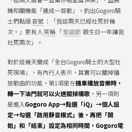
機和關機能「連成一首歌」，釣出Gogoro騎
士們點頭
哀號
：「我這兩天已經社死好幾
次。」更有人
笑稱
「
聖誕節
跟生日一年讓我
社死兩次」。
對於這幾天變成「全台Gogoro騎士的大型社
死現場」，有內行人表示，其實可以關掉播
放歌曲的功能，第1項是在
機車播放音樂時，
轉一下油門就可以火速關掉播歌
，另一項則
是進入
Gogoro App→點選「iQ」→個人設
定→勾選「啟用靜音模式」後，再把「開
始」和「結束」設定為相同時間，Gogoro電