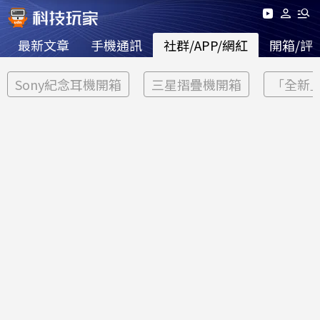
最新文章
手機通訊
社群/APP/網紅
開箱/評
Sony紀念耳機開箱
三星摺疊機開箱
「全新