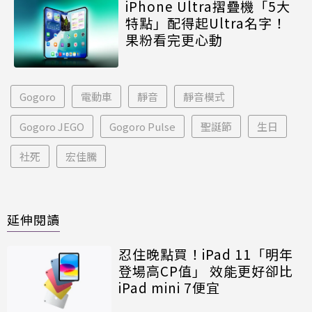
iPhone Ultra摺疊機「5大
特點」配得起Ultra名字！
果粉看完更心動
Gogoro
電動車
靜音
靜音模式
Gogoro JEGO
Gogoro Pulse
聖誕節
生日
社死
宏佳騰
延伸閱讀
忍住晚點買！iPad 11「明年
登場高CP值」 效能更好卻比
iPad mini 7便宜