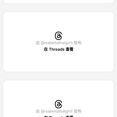
由 @isabellathatgirll 發佈
在 Threads 查看
由 @isabellathatgirll 發佈