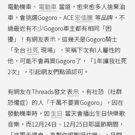
電動機車、
電動車
當道，愈來愈多人捨棄油
車，會挑選Gogoro、ACE
宏佳騰
等品牌，不
過最近有不少Gogoro車主都有相同「困
擾」！有網友表示，這幾天是Gogoro騎士
「全台
社死
現場」，笑稱下次有I人屬性的
他，可能不會再買Gogoro了，「1年讓我社死
2次」，引起網友們點頭認可。
有網友在Threads發文
表示
，有社恐（社群
恐懼症）的人「千萬不要買Gogoro」，因在
發動機車時，如
生日
當天會播出生日快樂歌
音樂，而12月24日、12月25日耶誕節期間，
「這兩天還會一直幫你唱聖誕快樂」，且開