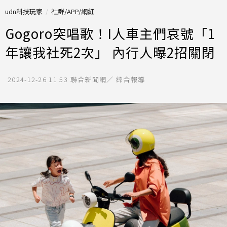
udn科技玩家
社群/APP/網紅
Gogoro突唱歌！I人車主們哀號「1
年讓我社死2次」 內行人曝2招關閉
2024-12-26 11:53
聯合新聞網／ 綜合報導