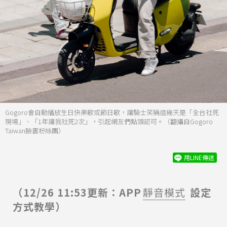
Gogoro會自動播放生日快樂歌或節日歌，讓騎士笑稱這幾天是「全台社死
現場」、「1年讓我社死2次」，引起網友們點頭認可。（翻攝自Gogoro
Taiwan臉書粉絲團）
用LINE傳送
（12/26 11:53更新：APP
靜音模式
設定
方式教學）