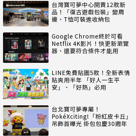
台灣寶可夢中心開賣12款新
品！「復古遊戲包裝」變周
邊、T恤可裝進收納包
Google Chrome終於可看
Netflix 4K影片！快更新瀏覽
器、還要符合條件才能用
LINE免費貼圖5款！全新表情
貼爽用半年 「好人一生平
安」、「好熱」必用
台北寶可夢專屬！
PokéXciting!「粉紅皮卡丘」
吊飾首曝光 掛包包慶30週年