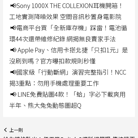
📢Sony 1000X THE COLLEXION耳機開箱！
工地實測降噪效果 空間音訊秒置身電影院
📢電商平台買「全新庫存機」踩雷！電池循
環44次還帶維修紀錄 網揭無良賣家手法
📢 Apple Pay、信用卡搭北捷「只扣1元」是
沒刷到嗎？官方曝扣款規則秒懂
📢國家級「行動斷網」演習完整指引！NCC
揭3重點：勿用手機處理重要工作
📢 LINE免費貼圖4款！「蛤」字必下載爽用
半年、熊大兔兔動態圖超Q
上一則