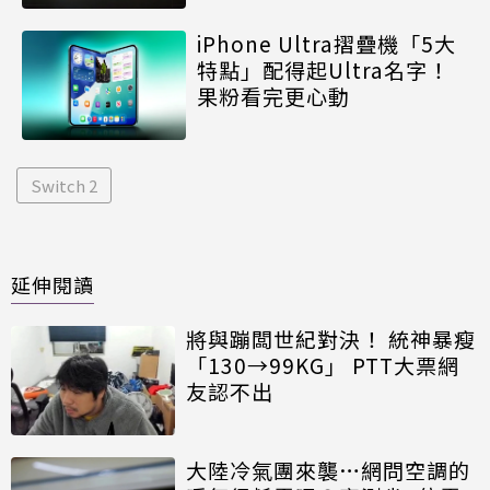
iPhone Ultra摺疊機「5大
特點」配得起Ultra名字！
果粉看完更心動
Switch 2
延伸閱讀
將與蹦闆世紀對決！ 統神暴瘦
「130→99KG」 PTT大票網
友認不出
大陸冷氣團來襲…網問空調的