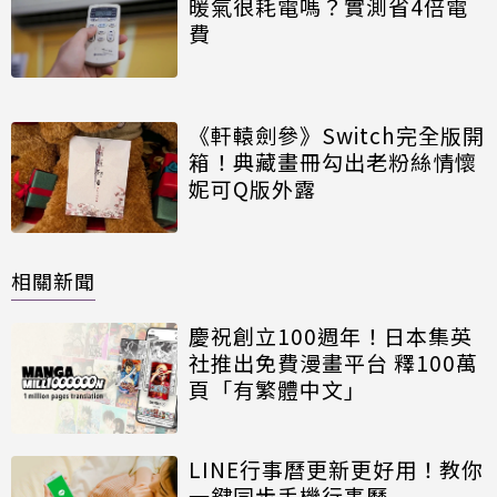
暖氣很耗電嗎？實測省4倍電
費
《軒轅劍參》Switch完全版開
箱！典藏畫冊勾出老粉絲情懷
妮可Q版外露
相關新聞
慶祝創立100週年！日本集英
社推出免費漫畫平台 釋100萬
頁「有繁體中文」
LINE行事曆更新更好用！教你
一鍵同步手機行事曆