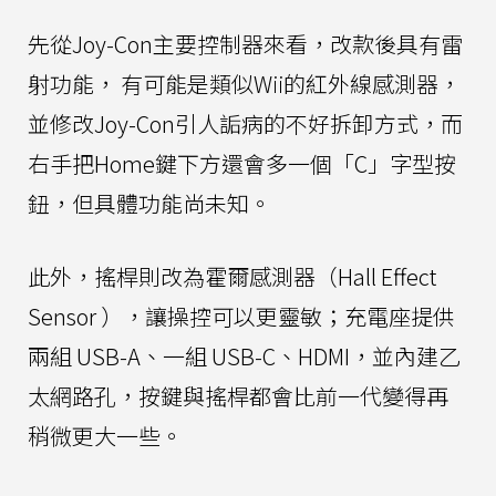
先從Joy-Con主要控制器來看，改款後具有雷
射功能， 有可能是類似Wii的紅外線感測器，
並修改Joy-Con引人詬病的不好拆卸方式，而
右手把Home鍵下方還會多一個「C」字型按
鈕，但具體功能尚未知。
此外，搖桿則改為霍爾感測器（Hall Effect
Sensor ），讓操控可以更靈敏；充電座提供
兩組 USB-A、一組 USB-C、HDMI，並內建乙
太網路孔，按鍵與搖桿都會比前一代變得再
稍微更大一些。