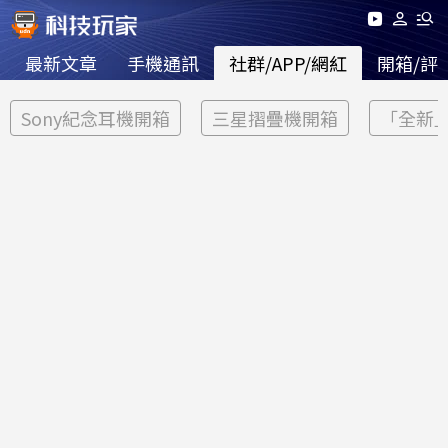
最新文章
手機通訊
社群/APP/網紅
開箱/評
Sony紀念耳機開箱
三星摺疊機開箱
「全新