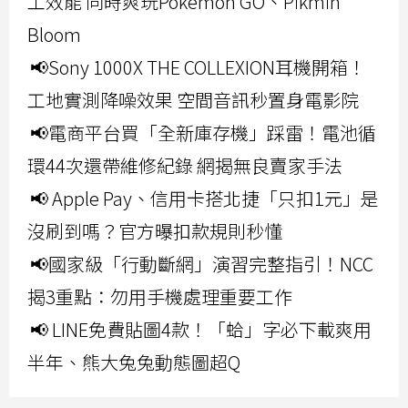
工效能 同時爽玩Pokemon GO、Pikmin
Bloom
📢Sony 1000X THE COLLEXION耳機開箱！
工地實測降噪效果 空間音訊秒置身電影院
📢電商平台買「全新庫存機」踩雷！電池循
環44次還帶維修紀錄 網揭無良賣家手法
📢 Apple Pay、信用卡搭北捷「只扣1元」是
沒刷到嗎？官方曝扣款規則秒懂
📢國家級「行動斷網」演習完整指引！NCC
揭3重點：勿用手機處理重要工作
📢 LINE免費貼圖4款！「蛤」字必下載爽用
半年、熊大兔兔動態圖超Q