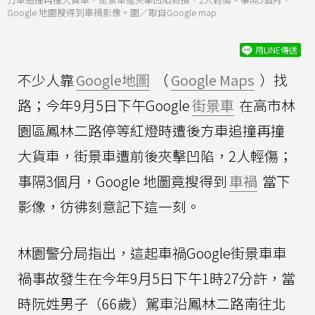
Google 地圖搜得到車禍影像。圖／取自Google map
用LINE傳送
不少人靠
Google地圖
（
Google Maps
）找
路；今年9月5日下午Google
街景車
在高市林
園區鳳林二路停等紅燈時遭後方車追撞再撞
大貨車，街景車遭前後夾擊凹陷，2人輕傷；
事隔3個月，Google 地圖竟搜得到
車禍
當下
影像，彷彿刻意記下這一刻。
林園警分局指出，這起車禍Google街景車車
禍事故發生在今年9月5日下午1時27分許，當
時阮姓男子（66歲）駕車沿鳳林二路南往北