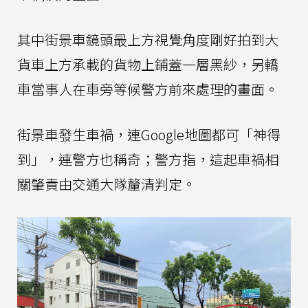
其中街景車鏡頭最上方視覺角度剛好拍到大
貨車上方承載的貨物上鋪蓋一層黑紗，另轎
車當事人在車旁等候警方前來處理的畫面。
街景車發生車禍，連Google地圖都可「神得
到」，連警方也稱奇；警方指，這起車禍相
關肇責由交通大隊釐清判定。