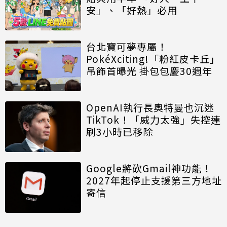
安」、「好熱」必用
台北寶可夢專屬！
PokéXciting!「粉紅皮卡丘」
吊飾首曝光 掛包包慶30週年
OpenAI執行長奧特曼也沉迷
TikTok！「威力太強」失控連
刷3小時已移除
Google將砍Gmail神功能！
2027年起停止支援第三方地址
寄信