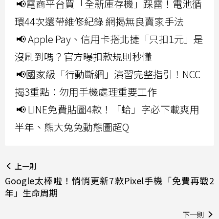
📢電商平台買「全新庫存機」踩雷！電池循
環44次還帶維修紀錄 網揭無良賣家手法
📢 Apple Pay、信用卡搭北捷「只扣1元」是
沒刷到嗎？官方曝扣款規則秒懂
📢國家級「行動斷網」演習完整指引！NCC
揭3重點：勿用手機處理重要工作
📢 LINE免費貼圖4款！「蛤」字必下載爽用
半年、熊大兔兔動態圖超Q
上一則
Google太棒啦！悄悄更新7款Pixel手機「免費再戰2
年」生命周期
下一則