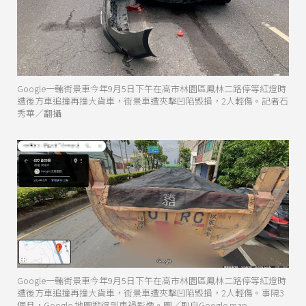
Google一輛街景車今年9月5日下午在高市林園區鳳林二路停等紅燈時
遭後方車追撞再撞大貨車，街景車遭夾擊凹陷毀損，2人輕傷。記者石
秀華／翻攝
Google一輛街景車今年9月5日下午在高市林園區鳳林二路停等紅燈時
遭後方車追撞再撞大貨車，街景車遭夾擊凹陷毀損，2人輕傷。事隔3
個月，Google 地圖搜得到車禍影像。圖／取自Google map