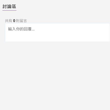
討論區
共有
0
則留言
規範
回覆
還沒有留言，成為第一個發言的人吧！