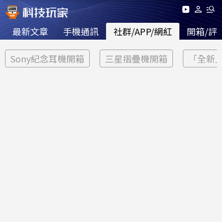
最新文章
手機通訊
社群/APP/網紅
開箱/評
Sony紀念耳機開箱
三星摺疊機開箱
「全新