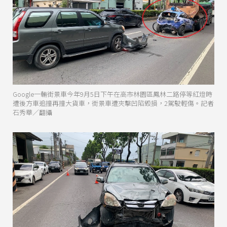
Google一輛街景車今年9月5日下午在高市林園區鳳林二路停等紅燈時
遭後方車追撞再撞大貨車，街景車遭夾擊凹陷毀損，2駕駛輕傷。記者
石秀華／翻攝