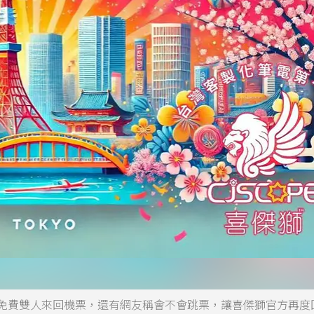
言抽免費雙人來回機票，還有網友稱會不會跳票，讓喜傑獅官方再度