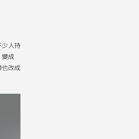
不少人持
」變成
獅也改成