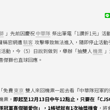
獅
」先前因慶祝
中華隊
祭出筆電「1讚折1元」活
聲稱官網遭
駭客
攻擊導致無法進入，隨即停止活動
活動，今（5）日說到做到，舉辦「抽雙人
機票
」
喜傑獅也直球回應。
「免費
東京
雙人來回機票一起去看『中華隊冠軍的
機票，
即起至12月13日中午12點止，只要在「CJSC
隊冠軍喜傑獅愛你」，1帳號就有1次抽獎機會
，將