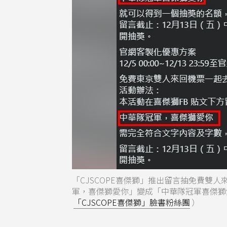
「CJSCOPE喜傑獅」推出留言抽免費雙
軍，喜傑獅愛你」變成「中華隊冠軍喜傑獅
「CJSCOPE喜傑獅」臉書粉絲團
）