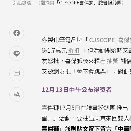
引起熱議。（翻攝自
「CJSCOPE喜傑獅」臉書粉絲團
）
客製化筆電品牌「
CJSCOPE
喜傑
送1.7萬元
折扣
，但活動開始時又
友怒批，喜傑獅後來釋出
抽獎
補償
又被網友批「會不會跳票」，對此
12月13日中午公布得獎者
喜傑獅12月5日在臉書粉絲團
推出
蛋』」活動，要抽出東京來回雙人
喜傑獅」該則貼文留下留言「中華