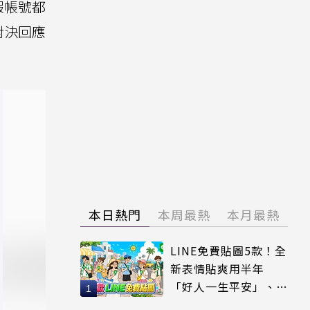
假帳號都
對決回應
本日熱門
本周最熱
本月最熱
LINE免費貼圖5款！全
新表情貼爽用半年
「好人一生平安」、
「好熱」必用