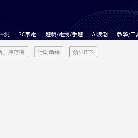
評測
3C家電
遊戲/電競/手遊
AI浪潮
教學/工
新」庫存機
行動斷網
蘋果BTS