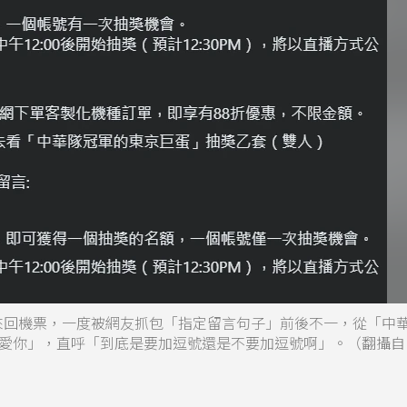
人來回機票，一度被網友抓包「指定留言句子」前後不一，從「中
愛你」，直呼「到底是要加逗號還是不要加逗號啊」。（翻攝自