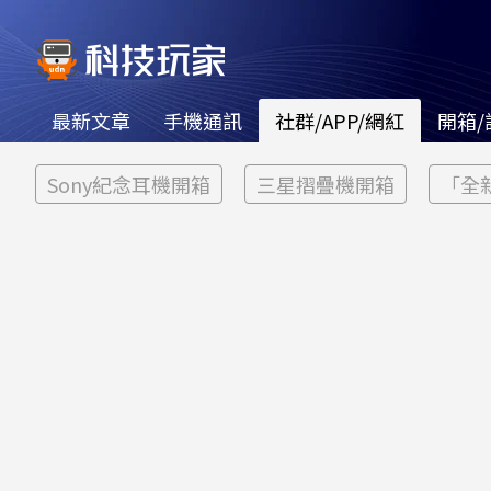
最新文章
手機通訊
社群/APP/網紅
開箱/
Sony紀念耳機開箱
三星摺疊機開箱
「全