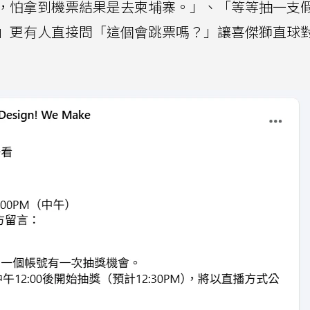
，怕拿到機票結果是去柬埔寨。」、「等等抽一支
」更有人直接問「這個會跳票嗎？」讓喜傑獅直球