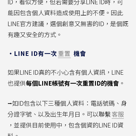
ID，看似方便，但若需要分享LINE ID時，可
能因包含個人資料造成使用上的不便。因此
LINE官方建議，選個創意又無害的ID，是個既
有趣又安全的方式。
・LINE ID有一次
重置
機會
如果LINE ID真的不小心含有個人資訊，LINE
也提供
每個LINE帳號有一次重置ID的機會
。
⭢如ID包含以下三種個人資料：電話號碼、身
分證字號、以及出生年月日。可以聯繫
客服
，並提供目前使用中，包含個資的LINE ID資
料。