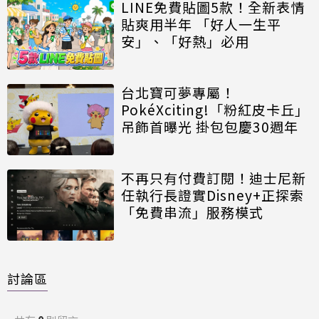
LINE免費貼圖5款！全新表情
貼爽用半年 「好人一生平
安」、「好熱」必用
台北寶可夢專屬！
PokéXciting!「粉紅皮卡丘」
吊飾首曝光 掛包包慶30週年
不再只有付費訂閱！迪士尼新
任執行長證實Disney+正探索
「免費串流」服務模式
討論區