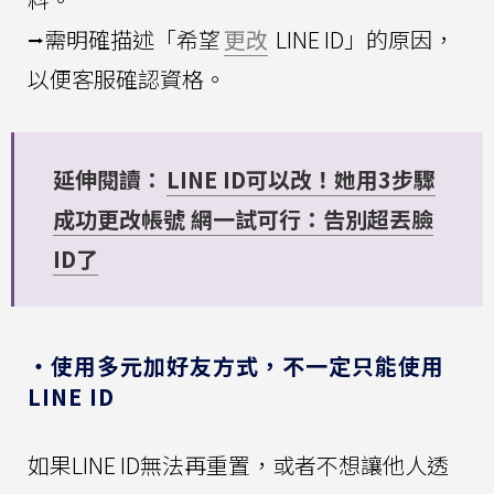
⭢需明確描述「希望
更改
LINE ID」的原因，
以便客服確認資格。
延伸閱讀：
LINE ID可以改！她用3步驟
成功更改帳號 網一試可行：告別超丟臉
ID了
・使用多元加好友方式，不一定只能使用
LINE ID
如果LINE ID無法再重置，或者不想讓他人透