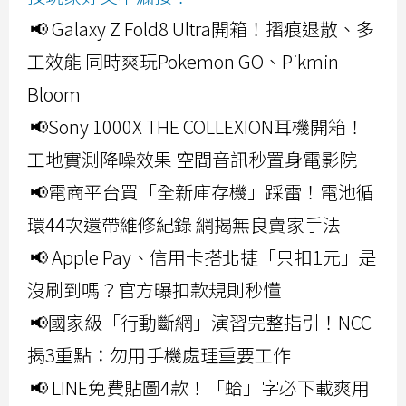
📢 Galaxy Z Fold8 Ultra開箱！摺痕退散、多
工效能 同時爽玩Pokemon GO、Pikmin
Bloom
📢Sony 1000X THE COLLEXION耳機開箱！
工地實測降噪效果 空間音訊秒置身電影院
📢電商平台買「全新庫存機」踩雷！電池循
環44次還帶維修紀錄 網揭無良賣家手法
📢 Apple Pay、信用卡搭北捷「只扣1元」是
沒刷到嗎？官方曝扣款規則秒懂
📢國家級「行動斷網」演習完整指引！NCC
揭3重點：勿用手機處理重要工作
📢 LINE免費貼圖4款！「蛤」字必下載爽用