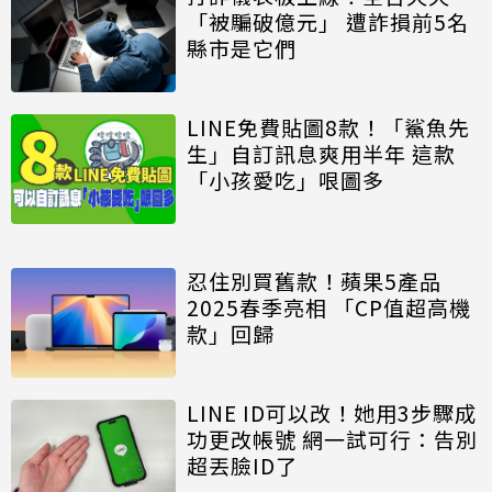
「被騙破億元」 遭詐損前5名
縣市是它們
LINE免費貼圖8款！「鯊魚先
生」自訂訊息爽用半年 這款
「小孩愛吃」哏圖多
忍住別買舊款！蘋果5產品
2025春季亮相 「CP值超高機
款」回歸
LINE ID可以改！她用3步驟成
功更改帳號 網一試可行：告別
超丟臉ID了