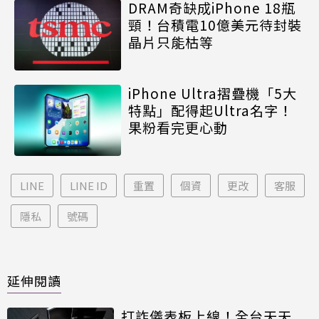
DRAM奇缺成iPhone 18瓶
頸！台積電10億美元待封裝
晶片只能枯等
iPhone Ultra摺疊機「5大
特點」配得起Ultra名字！
果粉看完更心動
LINE
LINE ID
重置
個資
更改
客服
隱私
號碼
延伸閱讀
打詐儀表板上線！全台天天