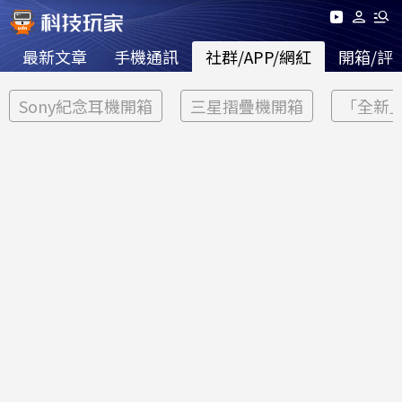
最新文章
手機通訊
社群/APP/網紅
開箱/評
Sony紀念耳機開箱
三星摺疊機開箱
「全新