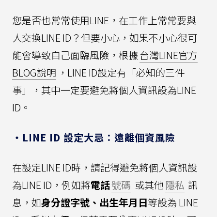
您是否也常常使用LINE，在工作上常常要與
人交換LINE ID？但要小心，如果不小心很可
能會導致自己面臨風險，根據
台灣LINE官方
BLOG說明
，LINE ID設定有「必知的三件
事」，其中一定要避免將個人資訊設為LINE
ID。
・LINE ID 設定大忌：遠離個資風險
在設定LINE ID時，請記得避免將個人資訊設
為LINE ID，例如將
電話
號碼
或其他
隱私
訊
息，如
身分證字號、出生年月日
等設為 LINE