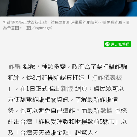
打詐儀表板正式改版上線，讓民眾能即時掌握詐騙情勢，避免遭詐騙。圖
為示意圖。（圖／ingimage）
用LINE傳送
詐騙
猖獗，種類多變，政府為了要打擊詐騙
犯罪，從8月起開始認真打造「
打詐儀表板
」，在1日正式推出
新版
網頁，讓民眾可以
方便瀏覽詐騙相關資訊，了解最新詐騙情
勢，也可以避免自己遭詐。而最新
數據
也統
計出台灣「詐欺受理數和財損數前5縣市」以
及「台灣天天被騙金額」超驚人。