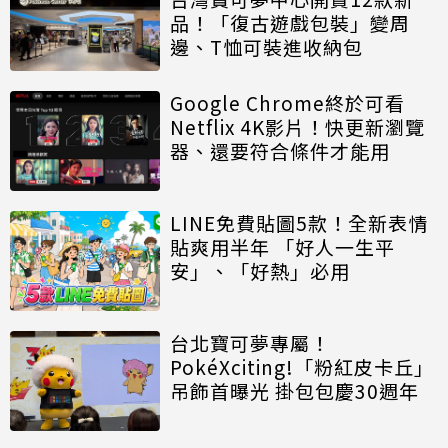
品！「復古遊戲包裝」變周
邊、T恤可裝進收納包
Google Chrome終於可看
Netflix 4K影片！快更新瀏覽
器、還要符合條件才能用
LINE免費貼圖5款！全新表情
貼爽用半年 「好人一生平
安」、「好熱」必用
台北寶可夢專屬！
PokéXciting!「粉紅皮卡丘」
吊飾首曝光 掛包包慶30週年