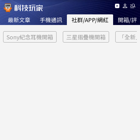
最新文章
手機通訊
社群/APP/網紅
開箱/評
Sony紀念耳機開箱
三星摺疊機開箱
「全新