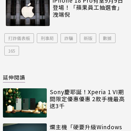
iPhone 18 Pro有望9月9日
登場！「蘋果員工抽選會」
洩端倪
打詐儀表板
刑事局
詐騙
新版
數據
165
延伸閱讀
Sony慶耶誕！Xperia 1 VI期
間限定優惠優惠 2款手機最高
送3千
爛主機「硬要升級Windows