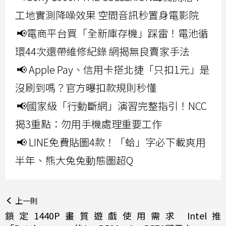
工地實測降噪效果 空間音訊秒置身電影院
📢電商平台買「全新庫存機」踩雷！電池循
環44次還帶維修紀錄 網揭無良賣家手法
📢 Apple Pay、信用卡搭北捷「只扣1元」是
沒刷到嗎？官方曝扣款規則秒懂
📢國家級「行動斷網」演習完整指引！NCC
揭3重點：勿用手機處理重要工作
📢 LINE免費貼圖4款！「蛤」字必下載爽用
半年、熊大兔兔動態圖超Q
上一則
鎖定1440P畫質遊戲使用需求 Intel推