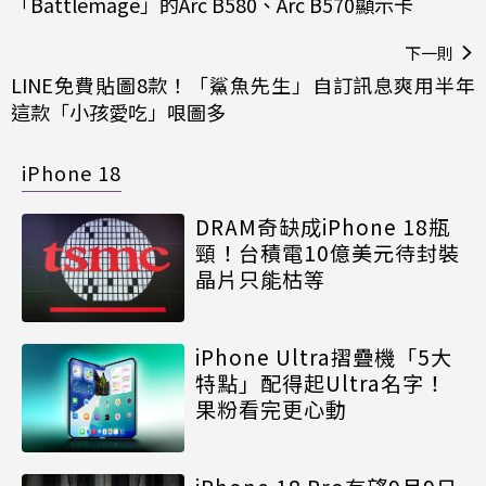
「Battlemage」的Arc B580、Arc B570顯示卡
下一則
LINE免費貼圖8款！「鯊魚先生」自訂訊息爽用半年
這款「小孩愛吃」哏圖多
iPhone 18
DRAM奇缺成iPhone 18瓶
頸！台積電10億美元待封裝
晶片只能枯等
iPhone Ultra摺疊機「5大
特點」配得起Ultra名字！
果粉看完更心動