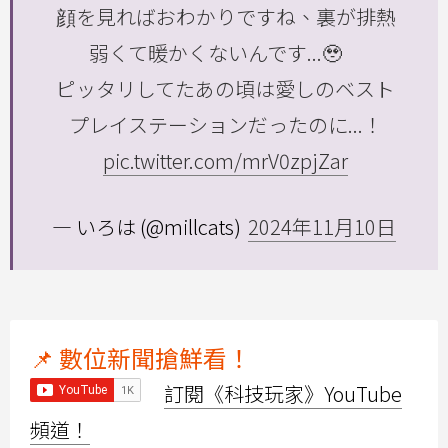
顔を見ればおわかりですね、裏が排熱
弱くて暖かくないんです...🥹
ピッタリしてたあの頃は愛しのベスト
プレイステーションだったのに...！
pic.twitter.com/mrV0zpjZar
— いろは (@millcats)
2024年11月10日
📌 數位新聞搶鮮看！
訂閱《科技玩家》YouTube
頻道！