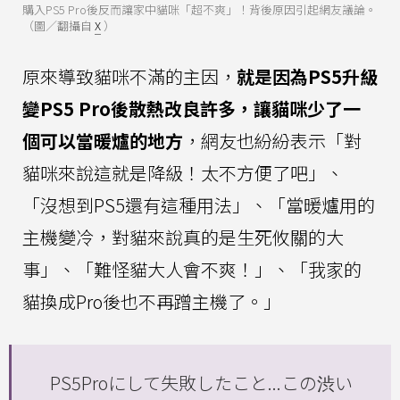
購入PS5 Pro後反而讓家中貓咪「超不爽」！背後原因引起網友議論。
（圖／翻攝自
X
）
原來導致貓咪不滿的主因，
就是因為PS5升級
變PS5 Pro後散熱改良許多，讓貓咪少了一
個可以當暖爐的地方
，網友也紛紛表示「對
貓咪來說這就是降級！太不方便了吧」、
「沒想到PS5還有這種用法」、「當暖爐用的
主機變冷，對貓來說真的是生死攸關的大
事」、「難怪貓大人會不爽！」、「我家的
貓換成Pro後也不再蹭主機了。」
PS5Proにして失敗したこと...この渋い