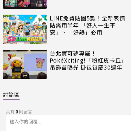
LINE免費貼圖5款！全新表情
貼爽用半年 「好人一生平
安」、「好熱」必用
台北寶可夢專屬！
PokéXciting!「粉紅皮卡丘」
吊飾首曝光 掛包包慶30週年
討論區
共有
0
則留言