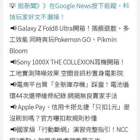
💡
追新聞》》在Google News按下追蹤，科
技玩家好文不漏接！
📢 Galaxy Z Fold8 Ultra開箱！摺痕退散、多
工效能 同時爽玩Pokemon GO、Pikmin
Bloom
📢Sony 1000X THE COLLEXION耳機開箱！
工地實測降噪效果 空間音訊秒置身電影院
📢電商平台買「全新庫存機」踩雷！電池循
環44次還帶維修紀錄 網揭無良賣家手法
📢 Apple Pay、信用卡搭北捷「只扣1元」是
沒刷到嗎？官方曝扣款規則秒懂
📢國家級「行動斷網」演習完整指引！NCC