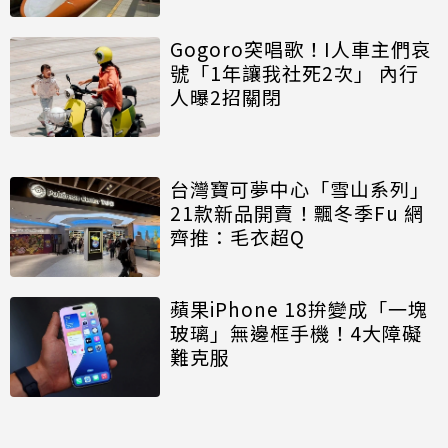
Gogoro突唱歌！I人車主們哀
號「1年讓我社死2次」 內行
人曝2招關閉
台灣寶可夢中心「雪山系列」
21款新品開賣！飄冬季Fu 網
齊推：毛衣超Q
蘋果iPhone 18拚變成「一塊
玻璃」無邊框手機！4大障礙
難克服