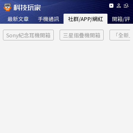
最新文章
手機通訊
社群/APP/網紅
開箱/評
Sony紀念耳機開箱
三星摺疊機開箱
「全新