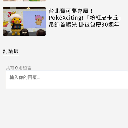
台北寶可夢專屬！
PokéXciting!「粉紅皮卡丘」
吊飾首曝光 掛包包慶30週年
討論區
共有
0
則留言
規範
回覆