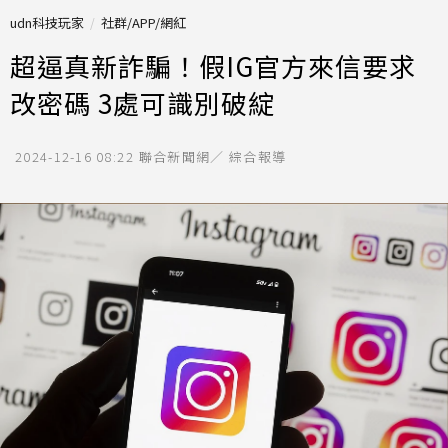
udn科技玩家
社群/APP/網紅
超逼真新詐騙！假IG官方來信要求
改密碼 3處可識別破綻
2024-12-16 08:22
聯合新聞網／ 綜合報導