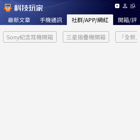
最新文章
手機通訊
社群/APP/網紅
開箱/評
Sony紀念耳機開箱
三星摺疊機開箱
「全新