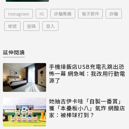
Instagram
IG
詐騙集團
電子郵件
詐騙
帳號
密碼
登入
延伸閱讀
手機接飯店USB充電孔跳出恐
怖一幕 網急喊：我改用行動電
源了
她抽吉伊卡哇「自製一番賞」
獲「本壘板小八」氣炸 網酸店
家：被棒球打到？