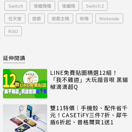
Switch
後繼機種
後繼機
Switch 2
任天堂
遊戲
遊戲主機
新機
Nintendo
NSO
延伸閱讀
LINE免費貼圖精選12組！
「我不雞道」大玩諧音哏 黑貓
椒滴滴超Q
雙11特價｜手機殼、配件省千
元！CASETiFY三件7折、犀牛
盾6折起、普格爾買1送1