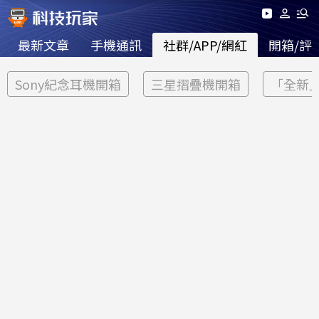
最新文章
手機通訊
社群/APP/網紅
開箱/評
Sony紀念耳機開箱
三星摺疊機開箱
「全新