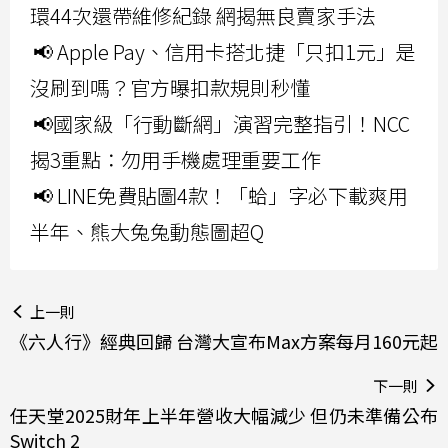
環44次還帶維修紀錄 網揭無良賣家手法
📢 Apple Pay、信用卡搭北捷「只扣1元」是
沒刷到嗎？官方曝扣款規則秒懂
📢國家級「行動斷網」演習完整指引！NCC
揭3重點：勿用手機處理重要工作
📢 LINE免費貼圖4款！「蛤」字必下載爽用
半年、熊大兔兔動態圖超Q
上一則
《六人行》經典回歸 台灣大宣布Max方案每月160元起
下一則
任天堂2025財年上半年營收大幅減少 但仍未準備公布
Switch 2