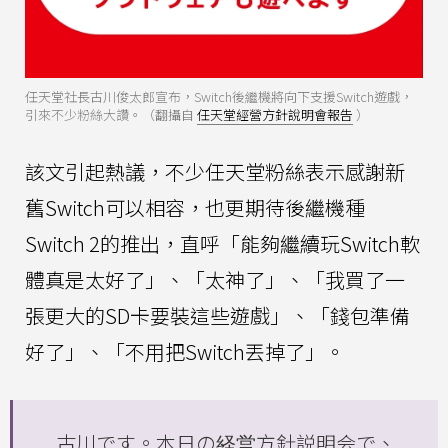
任天堂社長古川俊太郎宣布，Switch後繼機將向下支援Switch遊戲，
引來不少粉絲大讚。（翻攝自
任天堂經營方針說明會報告
）
該文引起熱議，不少任天堂粉絲表示感謝新
舊Switch可以相容，也更期待後繼機種
Switch 2的推出，直呼「能夠繼續玩Switch軟
體真是太好了」、「太神了」、「我買了一
張更大的SD卡要裝這些遊戲」、「錢包準備
好了」、「不用把Switch丟掉了」。
古川です。本日の経営方針説明会で、