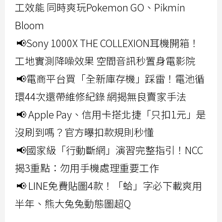
工效能 同時爽玩Pokemon GO、Pikmin
Bloom
📢Sony 1000X THE COLLEXION耳機開箱！
工地實測降噪效果 空間音訊秒置身電影院
📢電商平台買「全新庫存機」踩雷！電池循
環44次還帶維修紀錄 網揭無良賣家手法
📢 Apple Pay、信用卡搭北捷「只扣1元」是
沒刷到嗎？官方曝扣款規則秒懂
📢國家級「行動斷網」演習完整指引！NCC
揭3重點：勿用手機處理重要工作
📢 LINE免費貼圖4款！「蛤」字必下載爽用
半年、熊大兔兔動態圖超Q