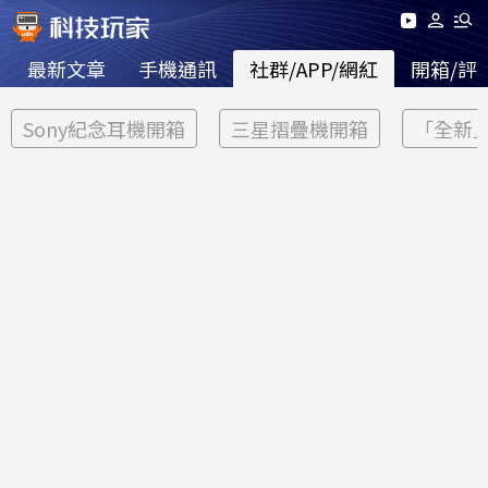
最新文章
手機通訊
社群/APP/網紅
開箱/評
Sony紀念耳機開箱
三星摺疊機開箱
「全新