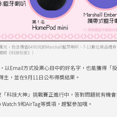
包含價值6490元的Marshall藍牙喇叭、7-11數位商品禮券、
合新聞網《科技玩家》）
開，以Email方式投票心目中的好名字，也能獲得「
得主，並在9月11日公布得獎結果。
波「科技大神」挑戰賽正進行中，答對問題就有機會
pple Watch 9和AirTag等獎項，趕緊參加嘿。