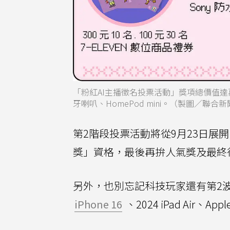
「粉紅AI主播徵名投票活動」獎項總價值達萬元，
牙喇叭、HomePod mini。（製圖／聯
第2階段投票活動將從9月23日展
獎」資格，最後再拚人氣獎及最終
另外，也別忘記科技玩家還有第2
iPhone 16
、2024 iPad Air、A