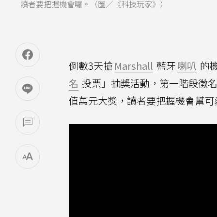
讀者要把握機會囉。（圖／《科技玩家》）
倒數3天搶
Marshall
藍牙
喇叭
的
名
投票」抽獎活動，第一階段徵名即
值萬元大獎，讀者要把握機會幫可愛