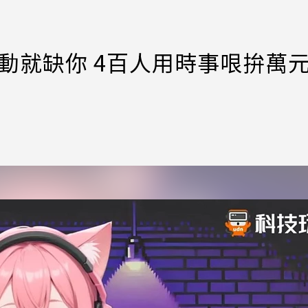
活動就缺你 4百人用時事哏拚萬