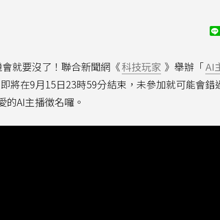
機會就要沒了！聯合新聞網《
科技玩家
》舉辦「
AI
將在9月15日23時59分結束，未參加就可能會錯
的AI主播徵名囉。