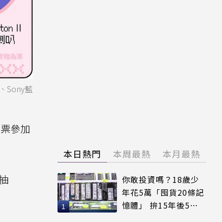
Sony藍
投票參加
本日熱門
本周最熱
本月最熱
抽
你敢投資嗎？18歲少
年花5萬「囤貨20條記
憶體」 拚15年後5倍
賣出