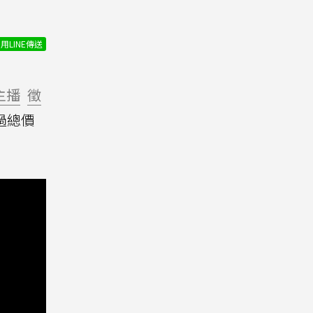
用LINE傳送
主播
徵
過總價