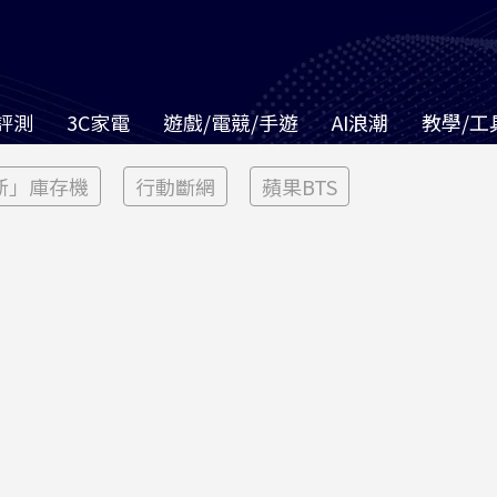
評測
3C家電
遊戲/電競/手遊
AI浪潮
教學/工
新」庫存機
行動斷網
蘋果BTS