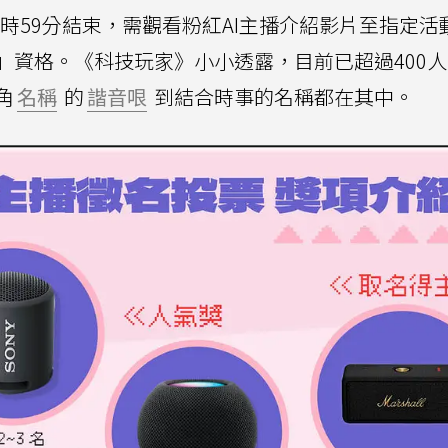
3時59分結束，需觀看粉紅AI主播介紹影片至指定活
」資格。《科技玩家》小小透露，目前已超過400
角
名稱
的
諧音哏
到結合時事的名稱都在其中。