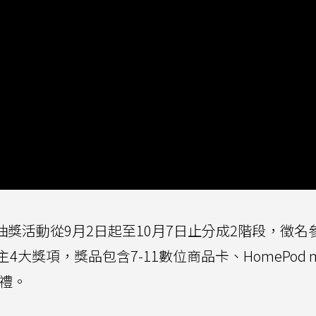
抽獎活動從9月2日起至10月7日止分成2階段，徵名
獎項，獎品包含7-11數位商品卡、HomePod m
好禮。