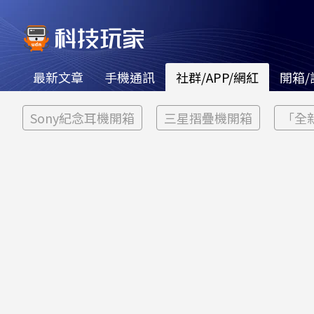
最新文章
手機通訊
社群/APP/網紅
開箱/
Sony紀念耳機開箱
三星摺疊機開箱
「全