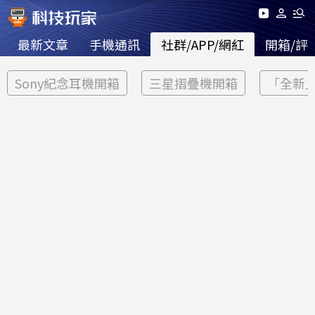
最新文章
手機通訊
社群/APP/網紅
開箱/評
Sony紀念耳機開箱
三星摺疊機開箱
「全新