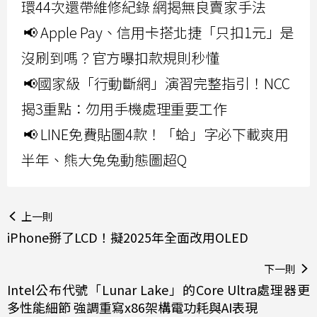
環44次還帶維修紀錄 網揭無良賣家手法
📢 Apple Pay、信用卡搭北捷「只扣1元」是
沒刷到嗎？官方曝扣款規則秒懂
📢國家級「行動斷網」演習完整指引！NCC
揭3重點：勿用手機處理重要工作
📢 LINE免費貼圖4款！「蛤」字必下載爽用
半年、熊大兔兔動態圖超Q
上一則
iPhone掰了LCD！擬2025年全面改用OLED
下一則
Intel公布代號「Lunar Lake」的Core Ultra處理器更
多性能細節 強調重寫x86架構電功耗與AI表現