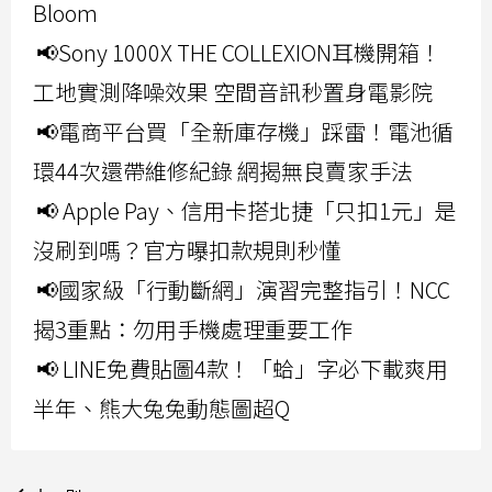
Bloom
📢Sony 1000X THE COLLEXION耳機開箱！
工地實測降噪效果 空間音訊秒置身電影院
📢電商平台買「全新庫存機」踩雷！電池循
環44次還帶維修紀錄 網揭無良賣家手法
📢 Apple Pay、信用卡搭北捷「只扣1元」是
沒刷到嗎？官方曝扣款規則秒懂
📢國家級「行動斷網」演習完整指引！NCC
揭3重點：勿用手機處理重要工作
📢 LINE免費貼圖4款！「蛤」字必下載爽用
半年、熊大兔兔動態圖超Q