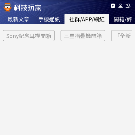
最新文章
手機通訊
社群/APP/網紅
開箱/評
Sony紀念耳機開箱
三星摺疊機開箱
「全新