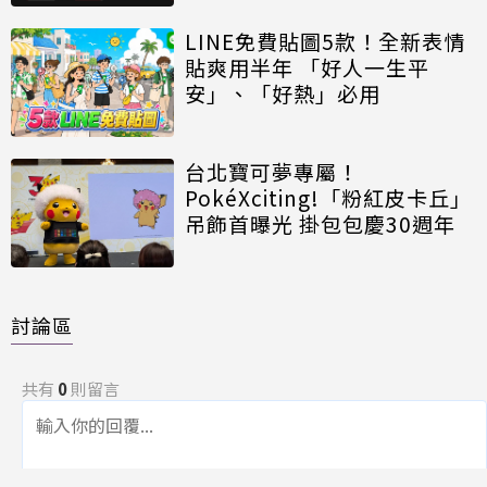
LINE免費貼圖5款！全新表情
貼爽用半年 「好人一生平
安」、「好熱」必用
台北寶可夢專屬！
PokéXciting!「粉紅皮卡丘」
吊飾首曝光 掛包包慶30週年
討論區
共有
0
則留言