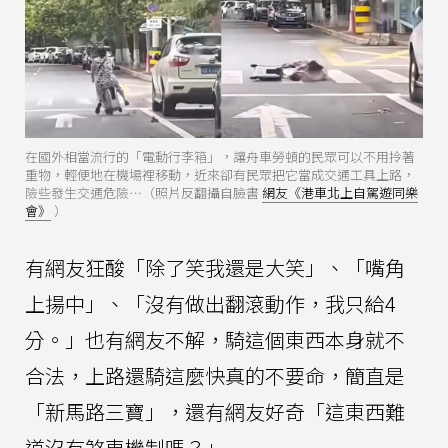
在國外相當流行的「電動行李箱」，讓舟車勞頓的民眾可以不用拎著
重物，輕便地在機場裡移動，近來卻有民眾把它當成交通工具上路，
險些發生交通危險⋯（照片反翻攝自臉書
網友《港車北上自駕遊同樂
會》
）
有網友狂酸「除了笑我還是大笑」、「嘴角
上揚中」、「沒有做出翻滾動作，我只給4
分。」也有網友不解，騎這個東西本身就不
合法，上路還騎這麼快真的不要命，簡直是
「新馬路三寶」，還有網友好奇「這東西難
道沒有煞車機制嗎？」