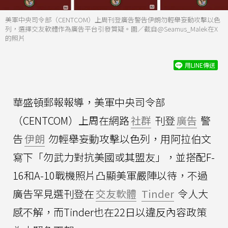
美軍中央司令部（CENTCOM）上周刊登廣告警告伊朗勿輕舉妄動攻擊以色
列，選擇交友軟體作為廣告平台引發質疑。圖／截自@Seamus_Malek在X
的照片
用LINE傳送
華盛頓郵報報導，美軍中央司令部
（CENTCOM）上周在網路
社群
刊登
廣告
警
告
伊朗
勿輕舉妄動攻擊以色列，用阿拉伯文
寫下「勿武力對抗美國或其盟友」，並搭配F-
16和A-10戰機照片凸顯美軍嚴陣以待，不過
廣告罕見選刊登在
交友軟體
Tinder
令人大
感不解，而Tinder也在22日以違反內容政策