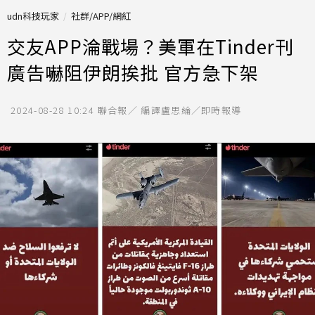
udn科技玩家
社群/APP/網紅
交友APP淪戰場？美軍在Tinder刊
廣告嚇阻伊朗挨批 官方急下架
2024-08-28 10:24
聯合報／ 編譯盧思綸／即時報導