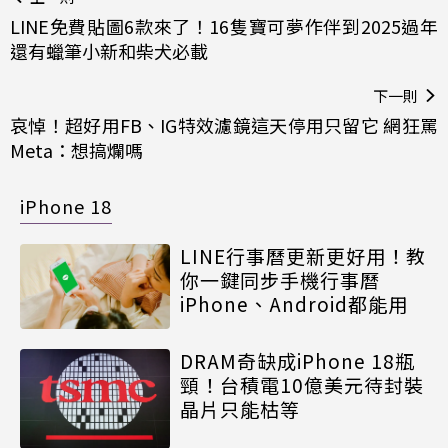
LINE免費貼圖6款來了！16隻寶可夢作伴到2025過年
還有蠟筆小新和柴犬必載
下一則
哀悼！超好用FB、IG特效濾鏡這天停用只留它 網狂罵
Meta：想搞爛嗎
iPhone 18
LINE行事曆更新更好用！教
你一鍵同步手機行事曆
iPhone、Android都能用
DRAM奇缺成iPhone 18瓶
頸！台積電10億美元待封裝
晶片只能枯等