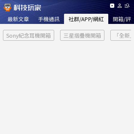
最新文章
手機通訊
社群/APP/網紅
開箱/評
Sony紀念耳機開箱
三星摺疊機開箱
「全新