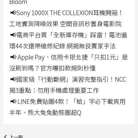
Bloom
📢Sony 1000X THE COLLEXION耳機開箱！
工地實測降噪效果 空間音訊秒置身電影院
📢電商平台買「全新庫存機」踩雷！電池循
環44次還帶維修紀錄 網揭無良賣家手法
📢 Apple Pay、信用卡搭北捷「只扣1元」是
沒刷到嗎？官方曝扣款規則秒懂
📢國家級「行動斷網」演習完整指引！NCC
揭3重點：勿用手機處理重要工作
📢 LINE免費貼圖4款！「蛤」字必下載爽用
半年、熊大兔兔動態圖超Q
上一則