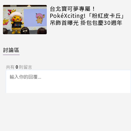
台北寶可夢專屬！
PokéXciting!「粉紅皮卡丘」
吊飾首曝光 掛包包慶30週年
討論區
共有
0
則留言
規範
回覆