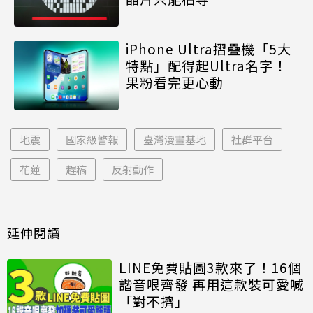
iPhone Ultra摺疊機「5大
特點」配得起Ultra名字！
果粉看完更心動
地震
國家級警報
臺灣漫畫基地
社群平台
花蓮
趕稿
反射動作
延伸閱讀
LINE免費貼圖3款來了！16個
諧音哏齊發 再用這款裝可愛喊
「對不擠」