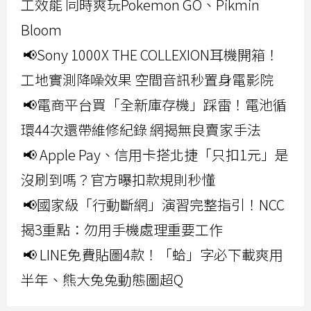
工效能 同時爽玩Pokemon GO、Pikmin
Bloom
📢Sony 1000X THE COLLEXION耳機開箱！
工地實測降噪效果 空間音訊秒置身電影院
📢電商平台買「全新庫存機」踩雷！電池循
環44次還帶維修紀錄 網揭無良賣家手法
📢 Apple Pay、信用卡搭北捷「只扣1元」是
沒刷到嗎？官方曝扣款規則秒懂
📢國家級「行動斷網」演習完整指引！NCC
揭3重點：勿用手機處理重要工作
📢 LINE免費貼圖4款！「蛤」字必下載爽用
半年、熊大兔兔動態圖超Q