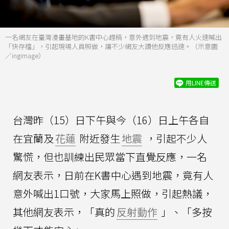
一名網友在臺灣漫畫基地的K書中心趕稿，意外遇到地震，竟有人火速喊出
「快存檔」，引起現場人員照做，讓不少網友大讚他反應迅速。（示意圖
／ingimage）
用LINE傳送
台灣昨（15）日下午與今（16）日上午各自
在宜蘭及
花蓮
附近發生
地震
，引起不少人
驚慌，但也訓練出民眾當下直覺反應，一名
網友表示，日前在K書中心遇到地震，竟有人
意外喊出1口號，大家馬上照做，引起熱議，
其他網友表示，「真的
反射動作
」、「多按