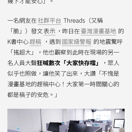
幾下才能安心」。
一名網友在
社群平台
Threads（又稱
「脆」）發文
表示
，昨日在
臺灣漫畫基地
的
K書中心
趕稿
，遇到
國家級警報
的地震驚呼
「搖超大」，他也觀察到此時在現場的另一
名人員大聲
狂喊數次「大家快存檔」
，眾人
似乎也照做，讓他笑了出來，大讚「不愧是
漫畫基地的趕稿中心！大家第一時間關心的
都是稿子的安危。」