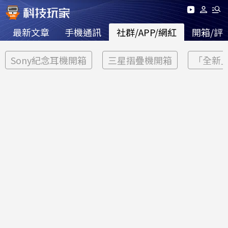
最新文章
手機通訊
社群/APP/網紅
開箱/評
Sony紀念耳機開箱
三星摺疊機開箱
「全新