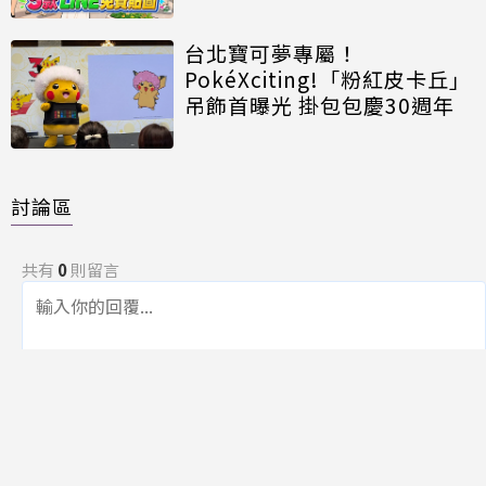
台北寶可夢專屬！
PokéXciting!「粉紅皮卡丘」
吊飾首曝光 掛包包慶30週年
討論區
共有
0
則留言
規範
回覆