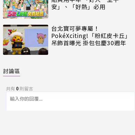
安」、「好熱」必用
台北寶可夢專屬！
PokéXciting!「粉紅皮卡丘」
吊飾首曝光 掛包包慶30週年
討論區
共有
0
則留言