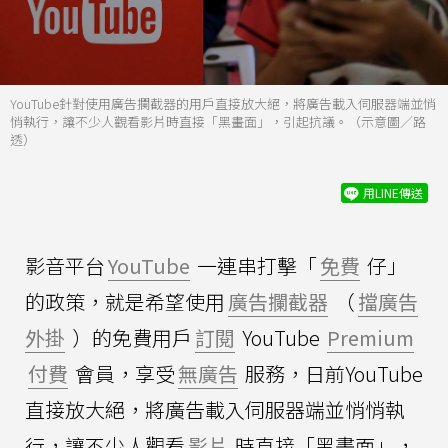
YouTube針對使用廣告攔截器的用戶直接放大絕，將廣告載入伺服器端並悄
悄執行，讓不少人觀看影片時直接「黑畫面」，引起抗議。（示意圖／路
透）
用LINE傳送
影音平台
YouTube
一連串打擊「
免費
仔」
的政策，就是希望使用
廣告攔截器
（
擋廣告
外掛
）的免費用戶
訂閱
YouTube
Premium
付費
會員，享受
無廣告
服務，日前YouTube
直接放大絕，將廣告載入伺服器端並悄悄執
行，讓不少人觀看
影片
時直接「黑畫面」，