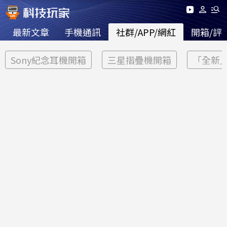
最新文章
手機通訊
社群/APP/網紅
開箱/評
Sony紀念耳機開箱
三星摺疊機開箱
「全新