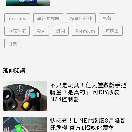
YouTube
廣告攔截器
擋廣告外掛
免費
擴充功能
影片
訂閱
Premium
無廣告
付費
延伸閱讀
不只是玩具！任天堂遊戲手把
轉蛋「是真的」 可DIY改裝
N64控制器
快檢查！LINE電腦版8月陷斷
訊危機 官方1招教你續命