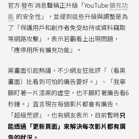
官方
發布
消息聲稱正升級「YouTube
擴充功
能
的安全性」，並提到這些升級與調整是為
了「保護用戶和創作者免受劫持或資料竊取
等網路攻擊」，表示若觀看上出現問題，
「應停用所有擴充功能」。
黑畫面引起熱議，不少網友狂批評「（看黑
畫面）比看到可怕的廣告要好。」、「我寧
願盯著一片漆黑的虛空，也不願盯著廣告看6
秒鐘。」直言現在每個影片都會有廣告，
「超級荒謬」，也有網友表示，目前暫時
只
能透過「更新頁面」來解決每次影片都有廣
告的狀況。