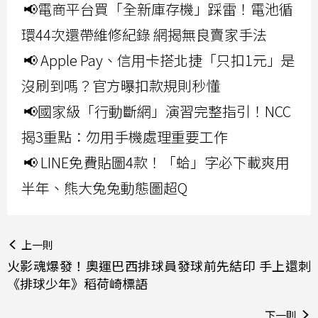
📢電商平台買「全新庫存機」踩雷！電池循
環44次還帶維修紀錄 網揭無良賣家手法
📢 Apple Pay、信用卡搭北捷「只扣1元」是
沒刷到嗎？官方曝扣款規則秒懂
📢國家級「行動斷網」演習完整指引！NCC
揭3重點：勿用手機處理重要工作
📢 LINE免費貼圖4款！「蛤」字必下載爽用
半年、熊大兔兔動態圖超Q
上一則
火影魂爆發！奧運巴西排球員發球前先結印 手上還刺
《排球少年》稻荷崎標語
下一則