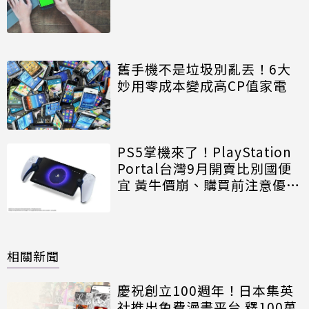
舊手機不是垃圾別亂丟！6大
妙用零成本變成高CP值家電
PS5掌機來了！PlayStation
Portal台灣9月開賣比別國便
宜 黃牛價崩、購買前注意優缺
點
相關新聞
慶祝創立100週年！日本集英
社推出免費漫畫平台 釋100萬