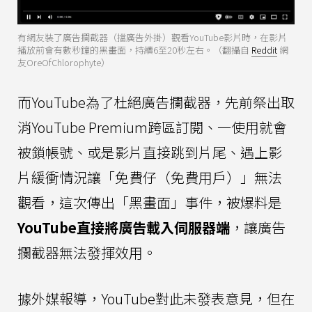
有網友裝了廣告攔截器（擋廣告外掛）觀看YouTube影片時，在影片
播放前會有數秒鐘的黑畫面，持續6至20秒左右。（翻攝自
Reddit
網
友OreOfChlorophyte）
而YouTube為了杜絕廣告攔截器，先前祭出取
消YouTube Premium跨區訂閱、一使用就會
被鎖帳號、或是影片直接跳到片尾、遇上影
片緩衝情況讓「免費仔（免費用戶）」無法
觀看，這次傳出「黑畫面」事件，被爆料是
YouTube直接將廣告載入伺服器端
，讓廣告
攔截器無法發揮效用。
據外媒報導，YouTube對此未發表意見，但在