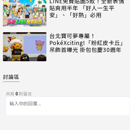
LINE免費貼圖5款！全新表情
貼爽用半年 「好人一生平
安」、「好熱」必用
台北寶可夢專屬！
PokéXciting!「粉紅皮卡丘」
吊飾首曝光 掛包包慶30週年
討論區
共有
0
則留言