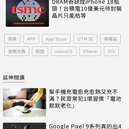
DRAM奇缺成iPhone 18瓶
頸！台積電10億美元待封裝
晶片只能枯等
蘋果
APP
App Store
UTM SE
模擬器
遊戲主機
歐盟
visionOS
iPhone
iOS
延伸閱讀
幫手機充電愈充愈熱又充不
滿？民眾常犯1壞習慣「電池
默默老化」
Google Pixel 9系列真的出4