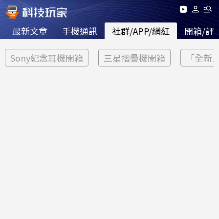
最新文章
手機通訊
社群/APP/網紅
開箱/評
Sony紀念耳機開箱
三星摺疊機開箱
「全新