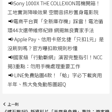
📢Sony 1000X THE COLLEXION耳機開箱！
工地實測降噪效果 空間音訊秒置身電影院
📢電商平台買「全新庫存機」踩雷！電池循
環44次還帶維修紀錄 網揭無良賣家手法
📢 Apple Pay、信用卡搭北捷「只扣1元」是
沒刷到嗎？官方曝扣款規則秒懂
📢國家級「行動斷網」演習完整指引！NCC
揭3重點：勿用手機處理重要工作
📢 LINE免費貼圖4款！「蛤」字必下載爽用
半年、熊大兔兔動態圖超Q
上一則
《爐石戰記》新資料片「天堂島危機」專訪：遊客機