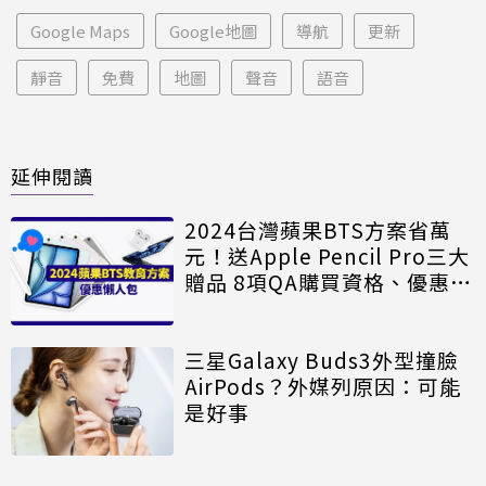
Google Maps
Google地圖
導航
更新
靜音
免費
地圖
聲音
語音
延伸閱讀
2024台灣蘋果BTS方案省萬
元！送Apple Pencil Pro三大
贈品 8項QA購買資格、優惠、
贈品一次看
三星Galaxy Buds3外型撞臉
AirPods？外媒列原因：可能
是好事