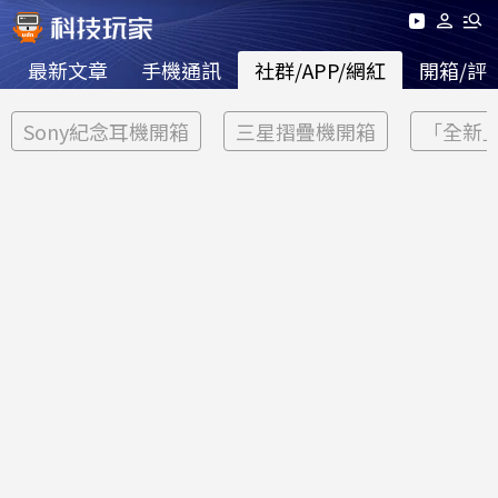
最新文章
手機通訊
社群/APP/網紅
開箱/評
Sony紀念耳機開箱
三星摺疊機開箱
「全新