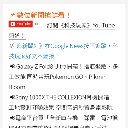
📌 數位新聞搶鮮看！
訂閱《科技玩家》YouTube
頻道！
💡
追新聞》》在Google News按下追蹤，科
技玩家好文不漏接！
📢 Galaxy Z Fold8 Ultra開箱！摺痕退散、多
工效能 同時爽玩Pokemon GO、Pikmin
Bloom
📢Sony 1000X THE COLLEXION耳機開箱！
工地實測降噪效果 空間音訊秒置身電影院
📢電商平台買「全新庫存機」踩雷！電池循
環44次還帶維修紀錄 網揭無良賣家手法