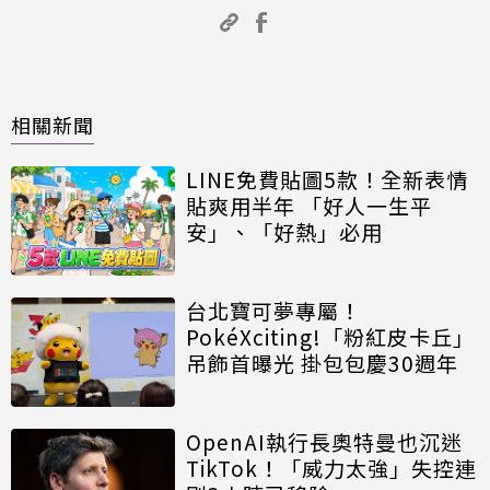
相關新聞
LINE免費貼圖5款！全新表情
貼爽用半年 「好人一生平
安」、「好熱」必用
台北寶可夢專屬！
PokéXciting!「粉紅皮卡丘」
吊飾首曝光 掛包包慶30週年
OpenAI執行長奧特曼也沉迷
TikTok！「威力太強」失控連