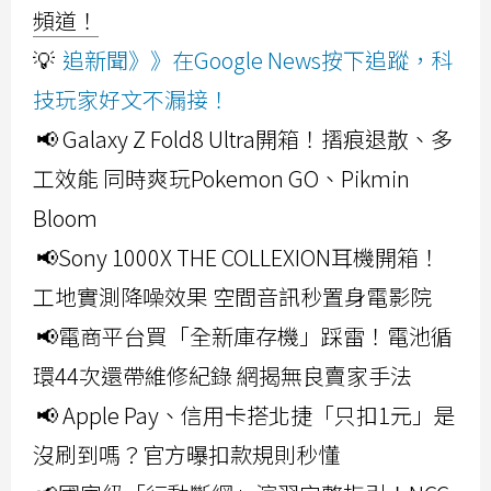
頻道！
💡
追新聞》》在Google News按下追蹤，科
技玩家好文不漏接！
📢 Galaxy Z Fold8 Ultra開箱！摺痕退散、多
工效能 同時爽玩Pokemon GO、Pikmin
Bloom
📢Sony 1000X THE COLLEXION耳機開箱！
工地實測降噪效果 空間音訊秒置身電影院
📢電商平台買「全新庫存機」踩雷！電池循
環44次還帶維修紀錄 網揭無良賣家手法
📢 Apple Pay、信用卡搭北捷「只扣1元」是
沒刷到嗎？官方曝扣款規則秒懂