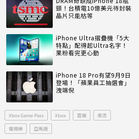
DRAM奇缺成iPhone 18瓶
頸！台積電10億美元待封裝
晶片只能枯等
iPhone Ultra摺疊機「5大
特點」配得起Ultra名字！
果粉看完更心動
iPhone 18 Pro有望9月9日
登場！「蘋果員工抽選會」
洩端倪
Xbox Game Pass
Xbox
雲端
串流
電視棒
亞馬遜