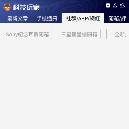
最新文章
手機通訊
社群/APP/網紅
開箱/評
Sony紀念耳機開箱
三星摺疊機開箱
「全新