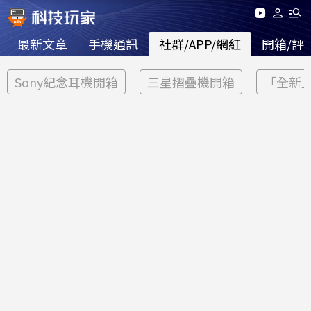
最新文章
手機通訊
社群/APP/網紅
開箱/評
Sony紀念耳機開箱
三星摺疊機開箱
「全新