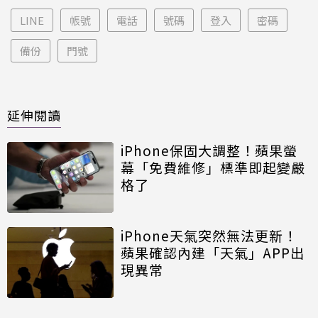
LINE
帳號
電話
號碼
登入
密碼
備份
門號
延伸閱讀
iPhone保固大調整！蘋果螢
幕「免費維修」標準即起變嚴
格了
iPhone天氣突然無法更新！
蘋果確認內建「天氣」APP出
現異常