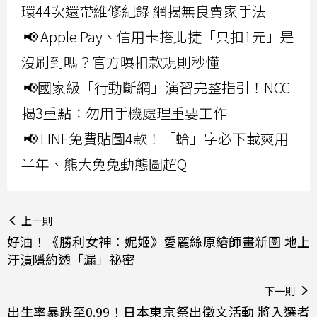
環44次還帶維修紀錄 網揭無良賣家手法
📢 Apple Pay、信用卡搭北捷「只扣1元」是
沒刷到嗎？官方曝扣款規則秒懂
📢國家級「行動斷網」演習完整指引！NCC
揭3重點：勿用手機處理重要工作
📢 LINE免費貼圖4款！「蛤」字必下載爽用
半年、熊大兔兔動態圖超Q
上一則
好油！《勝利女神：妮姬》愛麗絲原繪師畫新圖 地上
汙漬隱約透「漏」祕密
下一則
出生率暴跌至0.99！日本東京祭出徵文活動 將入選者