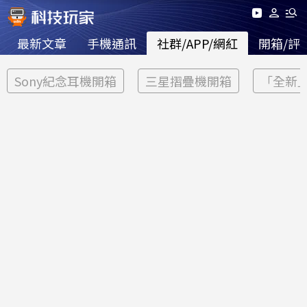
最新文章
手機通訊
社群/APP/網紅
開箱/評
Sony紀念耳機開箱
三星摺疊機開箱
「全新