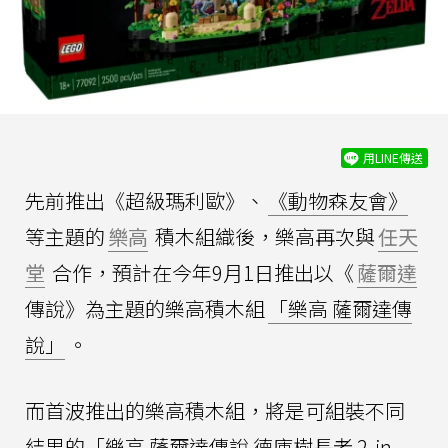
用LINE傳送
先前推出《超級瑪利歐》、
《動物森友會》
等主題的
樂高
積木組織後，樂高再次與
任天
堂
合作，預計在今年9月1日推出以《
薩爾達
傳說》為主題的樂高積木組
「樂高 薩爾達傳
說」
。
而首波推出的樂高積木組，將是可組裝不同
結果的「樂高 薩爾達傳說 德庫樹長老 2-in-