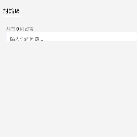
討論區
共有
0
則留言
規範
回覆
還沒有留言，成為第一個發言的人吧！