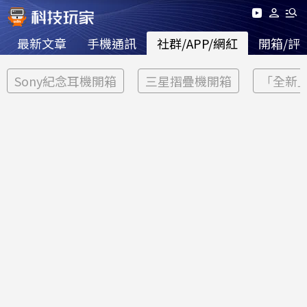
最新文章
手機通訊
社群/APP/網紅
開箱/評
Sony紀念耳機開箱
三星摺疊機開箱
「全新