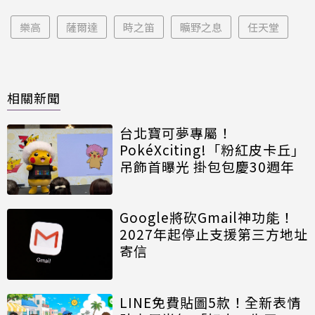
樂高
薩爾達
時之笛
曠野之息
任天堂
相關新聞
台北寶可夢專屬！
PokéXciting!「粉紅皮卡丘」
吊飾首曝光 掛包包慶30週年
Google將砍Gmail神功能！
2027年起停止支援第三方地址
寄信
LINE免費貼圖5款！全新表情