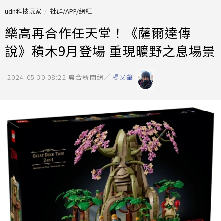
udn科技玩家
社群/APP/網紅
樂高再合作任天堂！《薩爾達傳
說》積木9月登場 重現曠野之息場景
2024-05-30 08:22
聯合新聞網／
楊又肇