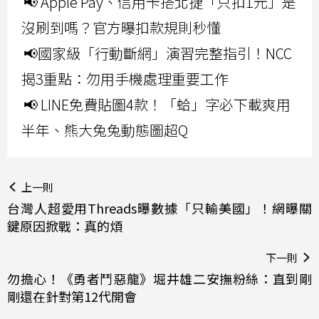
📢 Apple Pay、信用卡搭北捷「只扣1元」是
沒刷到嗎？官方曝扣款規則秒懂
📢國家級「行動斷網」演習完整指引！NCC
揭3重點：勿用手機處理重要工作
📢 LINE免費貼圖4款！「蛤」字必下載爽用
半年、熊大兔兔動態圖超Q
上一則
台灣人超愛用Threads曝數據「只輸美國」！網曝關
鍵原因掀戰：真的煩
下一則
勿擔心！《勇者鬥惡龍》堀井雄二安撫粉絲：直到剛
剛還在針對第12代開會