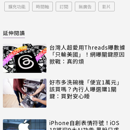
擴充功能
時間軸
訂閱
無廣告
影片
延伸閱讀
台灣人超愛用Threads曝數據
「只輸美國」！網曝關鍵原因
掀戰：真的煩
好市多洗碗機「便宜1萬元」
該買嗎？內行人曝選購1關
鍵：買對安心睡
iPhone自創表情符號！iOS
18將迎9大AI功能 果粉只求