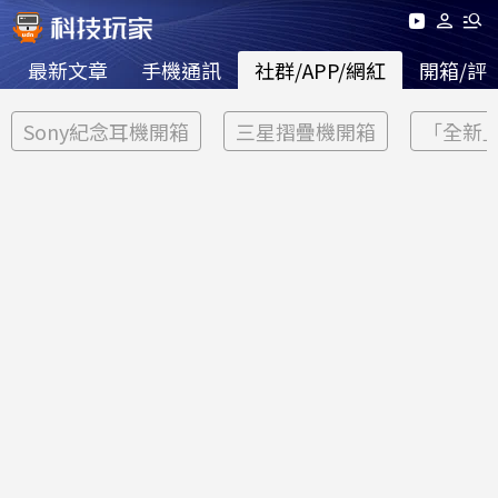
最新文章
手機通訊
社群/APP/網紅
開箱/評
Sony紀念耳機開箱
三星摺疊機開箱
「全新