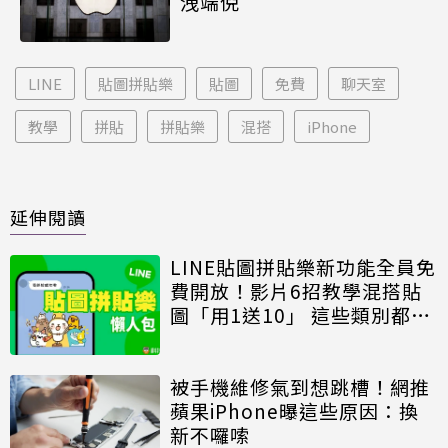
洩端倪
LINE
貼圖拼貼樂
貼圖
免費
聊天室
教學
拼貼
拼貼樂
混搭
iPhone
延伸閱讀
LINE貼圖拼貼樂新功能全員免
費開放！影片6招教學混搭貼
圖「用1送10」 這些類別都能
用
被手機維修氣到想跳槽！網推
蘋果iPhone曝這些原因：換
新不囉嗦