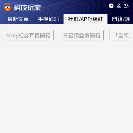
最新文章
手機通訊
社群/APP/網紅
開箱/評
Sony紀念耳機開箱
三星摺疊機開箱
「全新