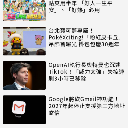
貼爽用半年 「好人一生平
安」、「好熱」必用
台北寶可夢專屬！
PokéXciting!「粉紅皮卡丘」
吊飾首曝光 掛包包慶30週年
OpenAI執行長奧特曼也沉迷
TikTok！「威力太強」失控連
刷3小時已移除
Google將砍Gmail神功能！
2027年起停止支援第三方地址
寄信