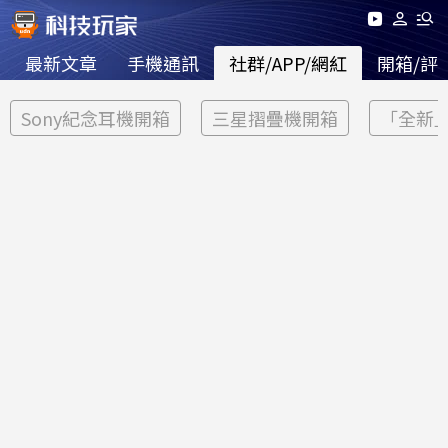
最新文章
手機通訊
社群/APP/網紅
開箱/評
Sony紀念耳機開箱
三星摺疊機開箱
「全新