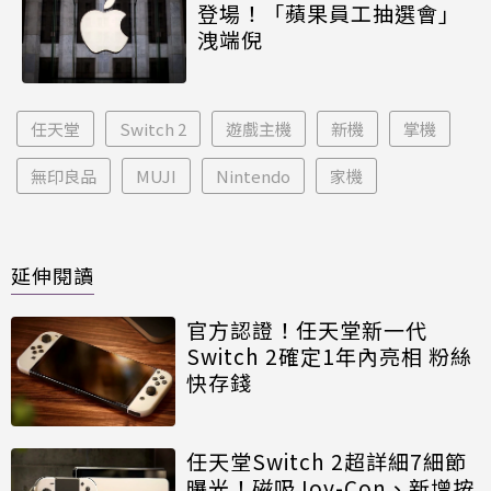
登場！「蘋果員工抽選會」
洩端倪
任天堂
Switch 2
遊戲主機
新機
掌機
無印良品
MUJI
Nintendo
家機
延伸閱讀
官方認證！任天堂新一代
Switch 2確定1年內亮相 粉絲
快存錢
任天堂Switch 2超詳細7細節
曝光！磁吸Joy-Con、新增按