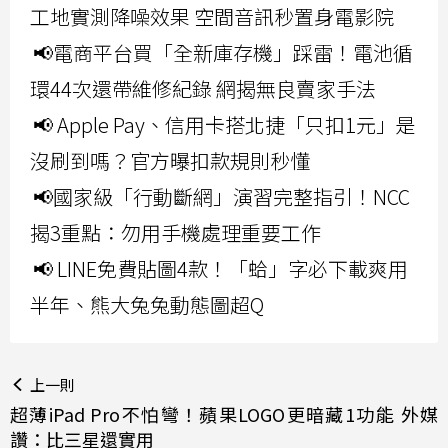
工地實測降噪效果 空間音訊秒置身電影院
📢電商平台買「全新庫存機」踩雷！電池循
環44次還帶維修紀錄 網揭無良賣家手法
📢 Apple Pay、信用卡搭北捷「只扣1元」是
沒刷到嗎？官方曝扣款規則秒懂
📢國家級「行動斷網」演習完整指引！NCC
揭3重點：勿用手機處理重要工作
📢 LINE免費貼圖4款！「蛤」字必下載爽用
半年、熊大兔兔動態圖超Q
上一則
超薄iPad Pro不怕彎！蘋果LOGO更暗藏1功能 外媒
讚：比三星還實用