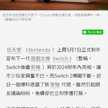
近日有消息透露任天堂下一代Switch遊戲主機代號，卻是烏龍爆料一場。
（翻攝自任天堂官網）
用LINE傳送
任天堂
（
Nintendo
）上周5月7日正式對外
宣布下一代
遊戲主機
Switch 2
（暫稱，
Switch後繼
新機
）將於2024財年內亮相，讓
不少玩家興奮不已。而Switch 2傳聞不斷，近
日一個爆料透露了新
掌機
代號，雖然引起網
友議論紛紛，後續卻也立刻慘遭打臉。