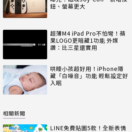
鈕、螢幕更大
超薄M4 iPad Pro不怕彎！蘋
果LOGO更暗藏1功能 外媒
讚：比三星還實用
哄睡小孩超好用！iPhone隱
藏「白噪音」功能 輕鬆設定好
入眠
相關新聞
LINE免費貼圖5款！全新表情