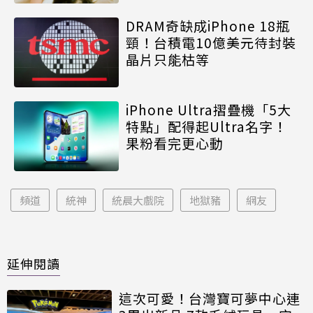
DRAM奇缺成iPhone 18瓶
頸！台積電10億美元待封裝
晶片只能枯等
iPhone Ultra摺疊機「5大
特點」配得起Ultra名字！
果粉看完更心動
頻道
統神
統晨大戲院
地獄豬
網友
延伸閱讀
這次可愛！台灣寶可夢中心連