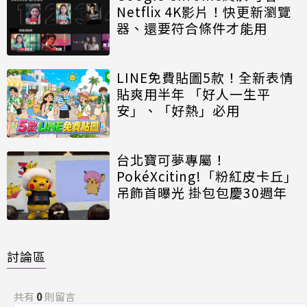
Netflix 4K影片！快更新瀏覽
器、還要符合條件才能用
LINE免費貼圖5款！全新表情
貼爽用半年 「好人一生平
安」、「好熱」必用
台北寶可夢專屬！
PokéXciting!「粉紅皮卡丘」
吊飾首曝光 掛包包慶30週年
討論區
共有
0
則留言