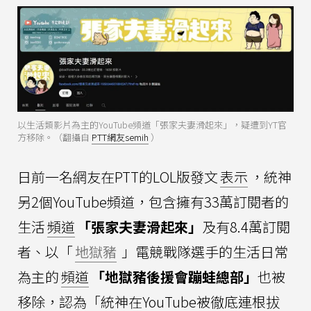
以生活類影片為主的YouTube頻道「張家夫妻滑起來」，疑遭到YT官
方移除。（翻攝自
PTT網友semih
）
日前一名網友在PTT的LOL版發文
表示
，統神
另2個YouTube頻道，包含擁有33萬訂閱者的
生活
頻道
「張家夫妻滑起來」
及有8.4萬訂閱
者、以「
地獄豬
」電競戰隊選手的生活日常
為主的
頻道
「地獄豬後援會蹦蛙總部」
也被
移除，認為「統神在YouTube被徹底連根拔