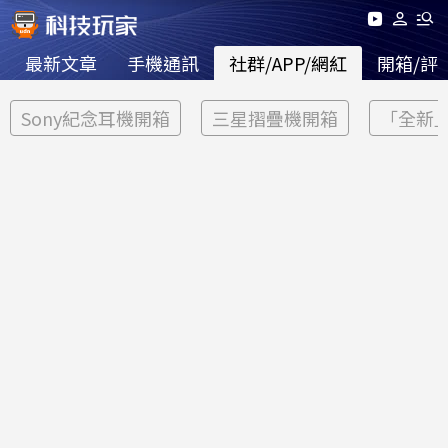
最新文章
手機通訊
社群/APP/網紅
開箱/評
Sony紀念耳機開箱
三星摺疊機開箱
「全新