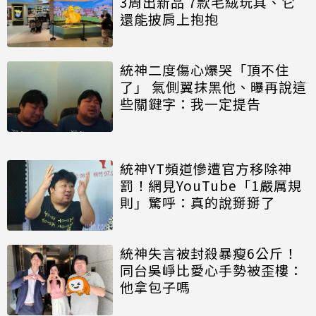
3周出新品 7款毛絨玩具、它
還能披肩上抱抱
統神二度傷心爆哭「頂不住
了」 氣側翼抹黑他、曝再說這
些關鍵字：我一定提告
統神YT頻道慘遭官方移除神
罰！網見YouTube「1嚴厲規
則」驚呼：真的說掰掰了
統神失言被封殺暴瘦6公斤！
同台吳崢比愛心手勢被歪樓：
他拿包子嗎