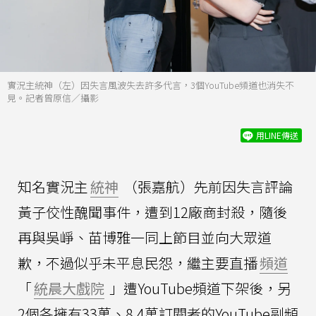
實況主統神（左）因失言風波失去許多代言，3個YouTube頻道也消失不
見。記者曾原信／攝影
用LINE傳送
知名實況主
統神
（張嘉航）先前因失言評論
黃子佼性醜聞事件，遭到12廠商封殺，隨後
再與吳崢、苗博雅一同上節目並向大眾道
歉，不過似乎未平息民怨，繼主要直播
頻道
「
統晨大戲院
」遭YouTube頻道下架後，另
2個各擁有33萬、8.4萬訂閱者的YouTube副頻